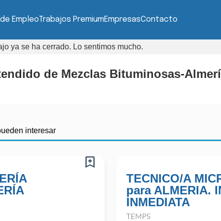
 de Empleo
Trabajos Premium
Empresas
Contacto
bajo ya se ha cerrado. Lo sentimos mucho.
tendido de Mezclas Bituminosas-Almer
pueden interesar
ERÍA
TECNICO/A MI
ERÍA
para ALMERIA.
INMEDIATA
TEMPS