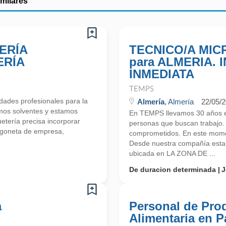
imilares
ERÍA
TECNICO/A MI
ERÍA
para ALMERIA.
INMEDIATA
TEMPS
ades profesionales para la
Almería
, Almería
22/05/
mos solventes y estamos
En TEMPS llevamos 30 años e
tería precisa incorporar
personas que buscan trabajo.
urgoneta de empresa,
comprometidos. En este mome
Desde nuestra compañía esta
ubicada en LA ZONA DE ...
De duracion determinada
J
a
Personal de Pro
Alimentaria en P