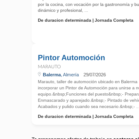
por la cocina, con vocación por la gastronomía y b
dinámico y profesional, ...
De duracion determinada
Jornada Completa
Pintor Automoción
MARAUTO
Balerma
, Almería
29/07/2026
Marauto, taller de automoción ubicado en Balerma 
incorporar un Pintor de Automoción para unirse a n
equipo.&nbsp;Funciones del puesto&nbsp;- Prepara
Enmascarado y aparejado.&nbsp;- Pintado de vehíc
Acabados y pulido cuando sea necesario.&nbsp;- ..
De duracion determinada
Jornada Completa