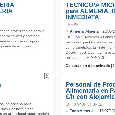
ERÍA
TECNICO/A MI
ERÍA
para ALMERIA.
INMEDIATA
TEMPS
ades profesionales para la
Almería
, Almería
22/05/
mos solventes y estamos
En TEMPS llevamos 30 años e
tería precisa incorporar
personas que buscan trabajo.
urgoneta de empresa,
comprometidos. En este mome
Desde nuestra compañía esta
ubicada en LA ZONA DE ...
De duracion determinada
J
a
Personal de Pro
Alimentaria en P
€/h con Alojamie
os, selecciona para
OTTO WORK FORCE
, un/a Cocinero/a con
Todo Almería
17/07/20
s un profesional apasionado/a