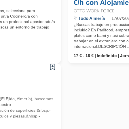
€/h con Alojamie
os, selecciona para
OTTO WORK FORCE
, un/a Cocinero/a con
Todo Almería
17/07/20
s un profesional apasionado/a
¿Buscas trabajo en producción
uscas un entorno de trabajo
incluido? En Padifood, empres
platos como bami y nasi cobra
trabajar en el extranjero con 
internacional.DESCRIPCIÓN ..
17 € - 18 €
Indefinido
Jor
(El Ejido, Almería), buscamos
uestro
ción de superficies.&nbsp;-
ulos y piezas.&nbsp;-
.