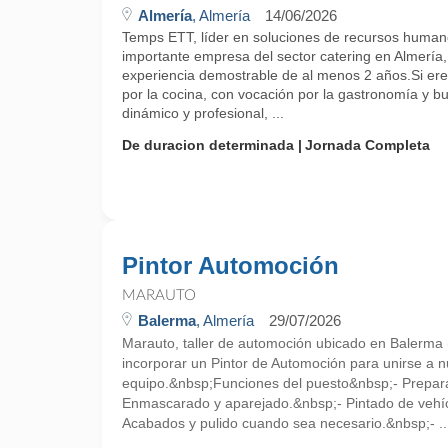
Almería
, Almería
14/06/2026
Temps ETT, líder en soluciones de recursos human
importante empresa del sector catering en Almería
experiencia demostrable de al menos 2 años.Si ere
por la cocina, con vocación por la gastronomía y b
dinámico y profesional, ...
De duracion determinada
Jornada Completa
Pintor Automoción
MARAUTO
Balerma
, Almería
29/07/2026
Marauto, taller de automoción ubicado en Balerma 
incorporar un Pintor de Automoción para unirse a n
equipo.&nbsp;Funciones del puesto&nbsp;- Prepara
Enmascarado y aparejado.&nbsp;- Pintado de vehíc
Acabados y pulido cuando sea necesario.&nbsp;- ..