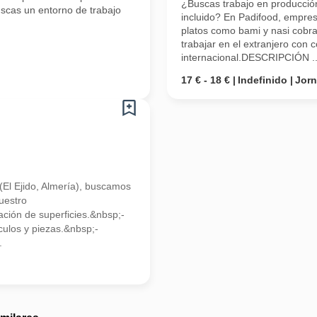
¿Buscas trabajo en producción
uscas un entorno de trabajo
incluido? En Padifood, empres
platos como bami y nasi cobra
trabajar en el extranjero con 
internacional.DESCRIPCIÓN ..
17 € - 18 €
Indefinido
Jor
(El Ejido, Almería), buscamos
uestro
ción de superficies.&nbsp;-
ulos y piezas.&nbsp;-
.