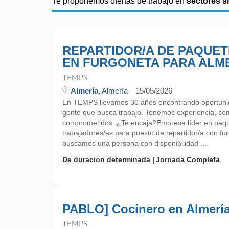
Te proponemos ofertas de trabajo en
sectores s
REPARTIDOR/A DE PAQUET
EN FURGONETA PARA ALM
TEMPS
Almería
, Almería
15/05/2026
En TEMPS llevamos 30 años encontrando oportunid
gente que busca trabajo. Tenemos experiencia, so
comprometidos. ¿Te encaja?Empresa líder en paque
trabajadores/as para puesto de repartidor/a con f
buscamos una persona con disponibilidad ...
De duracion determinada
Jornada Completa
PABLO] Cocinero en Almerí
TEMPS