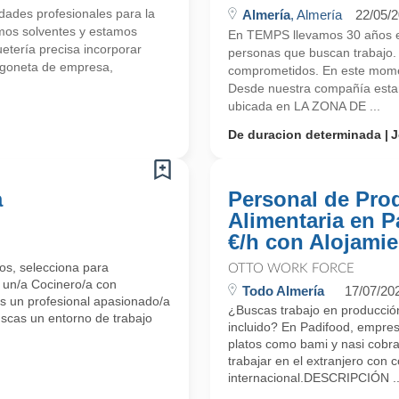
ades profesionales para la
Almería
, Almería
22/05/
mos solventes y estamos
En TEMPS llevamos 30 años e
tería precisa incorporar
personas que buscan trabajo.
urgoneta de empresa,
comprometidos. En este mome
Desde nuestra compañía esta
ubicada en LA ZONA DE ...
De duracion determinada
J
a
Personal de Pro
Alimentaria en P
€/h con Alojamie
os, selecciona para
OTTO WORK FORCE
, un/a Cocinero/a con
Todo Almería
17/07/20
s un profesional apasionado/a
¿Buscas trabajo en producción
uscas un entorno de trabajo
incluido? En Padifood, empres
platos como bami y nasi cobra
trabajar en el extranjero con 
internacional.DESCRIPCIÓN ..