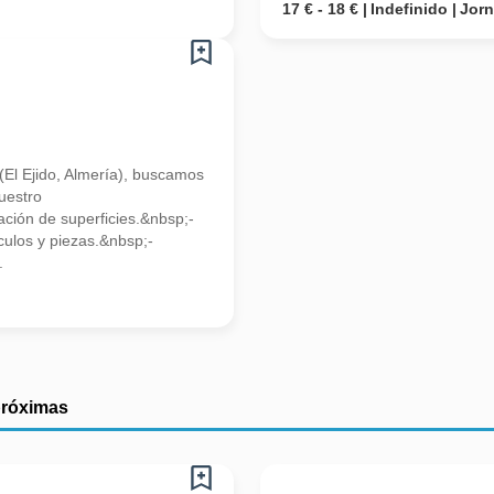
17 € - 18 €
Indefinido
Jor
(El Ejido, Almería), buscamos
uestro
ción de superficies.&nbsp;-
ulos y piezas.&nbsp;-
.
próximas