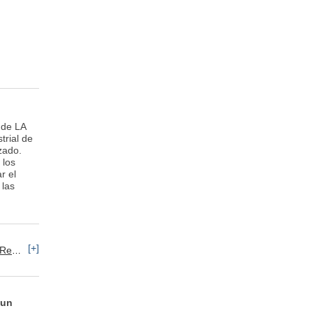
 de LA
trial de
zado.
 los
r el
 las
[+]
ecursos Humanos: ETT
 un