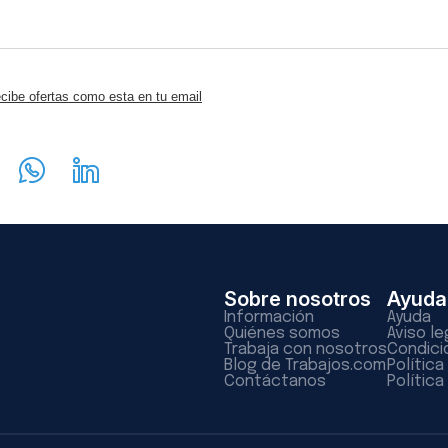
cibe ofertas como esta en tu email
Sobre nosotros
Ayuda
Información
Ayuda
Quiénes somos
Aviso le
Trabaja con nosotros
Condici
Blog de Trabajos.com
Polític
Contáctanos
Política