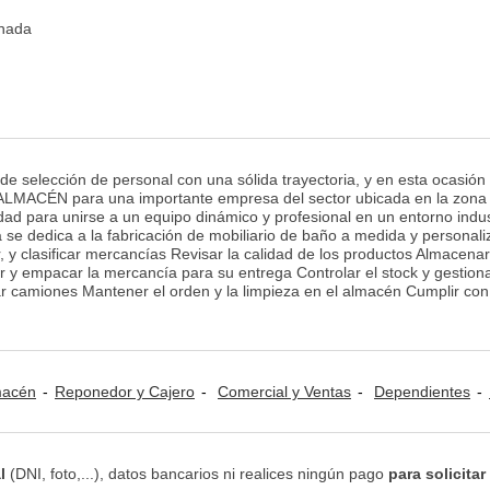
inada
selección de personal con una sólida trayectoria, y en esta ocasión
LMACÉN para una importante empresa del sector ubicada en la zona
d para unirse a un equipo dinámico y profesional en un entorno indus
 se dedica a la fabricación de mobiliario de baño a medida y personali
, y clasificar mercancías Revisar la calidad de los productos Almacenar
 y empacar la mercancía para su entrega Controlar el stock y gestiona
 camiones Mantener el orden y la limpieza en el almacén Cumplir con
lmacén
Reponedor y Cajero
Comercial y Ventas
Dependientes
R
l
(DNI, foto,...), datos bancarios ni realices ningún pago
para solicitar