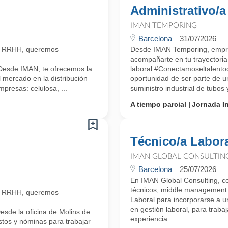
Administrativo/a
IMAN TEMPORING
Barcelona
31/07/2026
n RRHH, queremos
Desde IMAN Temporing, empr
acompañarte en tu trayectoria
Desde IMAN, te ofrecemos la
laboral.#Conectamoseltalento
 mercado en la distribución
oportunidad de ser parte de u
mpresas: celulosa, ...
suministro industrial de tubos
A tiempo parcial
Jornada In
Técnico/a Labor
IMAN GLOBAL CONSULTIN
Barcelona
25/07/2026
En IMAN Global Consulting, co
técnicos, middle management 
n RRHH, queremos
Laboral para incorporarse a 
en gestión laboral, para trabaj
sde la oficina de Molins de
experiencia ...
stos y nóminas para trabajar