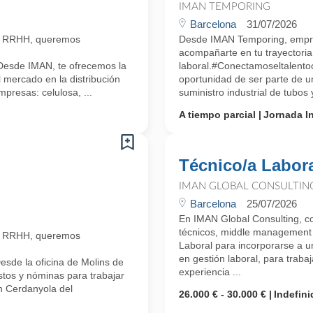
IMAN TEMPORING
Barcelona
31/07/2026
n RRHH, queremos
Desde IMAN Temporing, empr
acompañarte en tu trayectoria
Desde IMAN, te ofrecemos la
laboral.#Conectamoseltalento
 mercado en la distribución
oportunidad de ser parte de u
mpresas: celulosa, ...
suministro industrial de tubos
A tiempo parcial
Jornada In
Técnico/a Labor
IMAN GLOBAL CONSULTIN
Barcelona
25/07/2026
En IMAN Global Consulting, co
técnicos, middle management 
n RRHH, queremos
Laboral para incorporarse a 
en gestión laboral, para trabaj
sde la oficina de Molins de
experiencia ...
stos y nóminas para trabajar
n Cerdanyola del
26.000 € - 30.000 €
Indefini