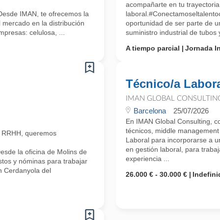
acompañarte en tu trayectoria
Desde IMAN, te ofrecemos la
laboral.#Conectamoseltalento
 mercado en la distribución
oportunidad de ser parte de u
mpresas: celulosa, ...
suministro industrial de tubos
A tiempo parcial
Jornada In
Técnico/a Labor
IMAN GLOBAL CONSULTIN
Barcelona
25/07/2026
En IMAN Global Consulting, co
técnicos, middle management 
n RRHH, queremos
Laboral para incorporarse a 
en gestión laboral, para trabaj
sde la oficina de Molins de
experiencia ...
stos y nóminas para trabajar
n Cerdanyola del
26.000 € - 30.000 €
Indefini