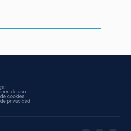
gal
ones de uso
a de cookies
 de privacidad