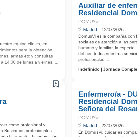
Auxiliar de enfe
e
Residencial Dom
DOMUSVI
Madrid
12/07/2026
DomusVi es la compañía con la
sociales de atención a las per
estro equipo clínico, en
humano y familiar, la especiali
imientos para la obtención,
definen todos nuestros servi
nes, armas etc y consultas
profesionales ...
a 14:00 de lunes a viernes. ...
Indefinido
Jornada Comple
Enfermero/a - D
ra
Residencial Dom
Señora del Rosa
DOMUSVI
ecer como profesional y
Madrid
22/07/2026
día.Buscamos profesionales
En DomusVi, cuidar es compar
nde la empatía, la innovación