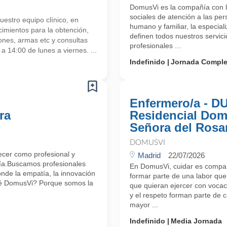
DomusVi es la compañía con la
sociales de atención a las per
estro equipo clínico, en
humano y familiar, la especiali
imientos para la obtención,
definen todos nuestros servi
nes, armas etc y consultas
profesionales ...
a 14:00 de lunes a viernes. ...
Indefinido
Jornada Comple
Enfermero/a - D
ra
Residencial Dom
Señora del Rosa
DOMUSVI
ecer como profesional y
Madrid
22/07/2026
día.Buscamos profesionales
En DomusVi, cuidar es compar
nde la empatía, la innovación
formar parte de una labor que
qué DomusVi? Porque somos la
que quieran ejercer con vocac
y el respeto forman parte de
mayor ...
Indefinido
Media Jornada