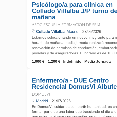
Psicólogo/a para clínica en
Collado Villalba J/P turno d
mañana
ASOC ESCUELA FORMACION DE SEM
Collado Villalba
, Madrid
27/05/2026
Estamos seleccionando un nuevo integrante para nu
horario de mañana media jornada realizará reconoc
renovación de permisos de conducción, embarcacio
privadas y de aseguradoras. El horario es de 10:00 
1.000 € - 1.200 €
Indefinido
Media Jornada
Enfermero/a - DUE Centro
Residencial DomusVi Albufe
DOMUSVI
Madrid
21/07/2026
En DomusVi, cuidar es compartir humanidad, es cr
formar parte de una labor que trasciende el día a 
que quieran ejercer con vocación, en un entorno do