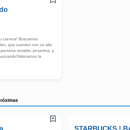
ado
tu carrera! Buscamos
les, que cuenten con un alto
 persona amable, proactiva, y
s buscando!Valoramos la
próximas
a
STARBUCKS | BA