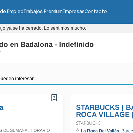
 de Empleo
Trabajos Premium
Empresas
Contacto
bajo ya se ha cerrado. Lo sentimos mucho.
o en Badalona - Indefinido
r
pueden interesar
a
STARBUCKS | BA
ROCA VILLAGE 
STARBUCKS
S DE SEMANA , HORARIO
La Roca Del Vallés
, Barc