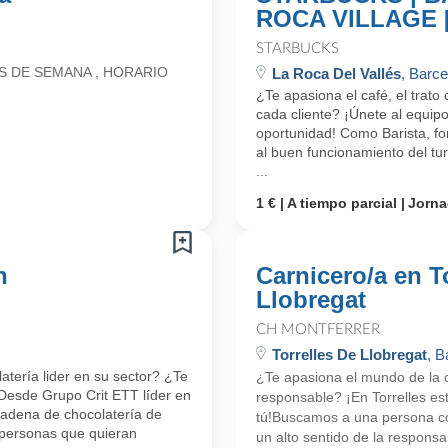
ROCA VILLAGE 
STARBUCKS
S DE SEMANA , HORARIO
La Roca Del Vallés
, Barc
¿Te apasiona el café, el trato
cada cliente? ¡Únete al equipo
oportunidad! Como Barista, for
al buen funcionamiento del tu
...
1 €
A tiempo parcial
Jorna
n
Carnicero/a en T
Llobregat
CH MONTFERRER
Torrelles De Llobregat
, B
atería lider en su sector? ¿Te
¿Te apasiona el mundo de la 
ti!Desde Grupo Crit ETT líder en
responsable? ¡En Torrelles e
adena de chocolatería de
tú!Buscamos a una persona co
personas que quieran
un alto sentido de la responsa