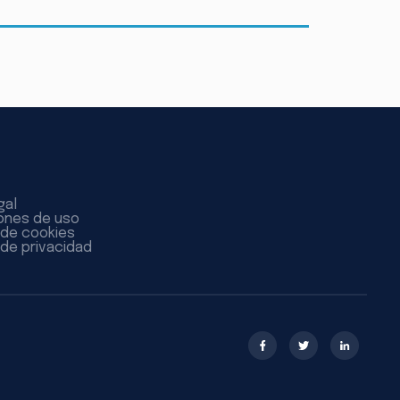
gal
ones de uso
a de cookies
 de privacidad