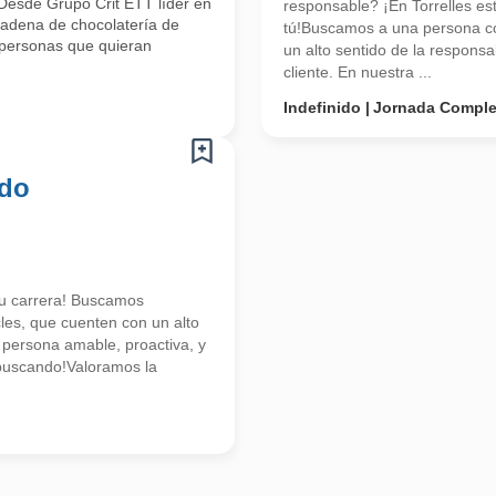
ti!Desde Grupo Crit ETT líder en
responsable? ¡En Torrelles e
adena de chocolatería de
tú!Buscamos a una persona co
personas que quieran
un alto sentido de la responsa
cliente. En nuestra ...
Indefinido
Jornada Comple
ado
tu carrera! Buscamos
les, que cuenten con un alto
 persona amable, proactiva, y
s buscando!Valoramos la