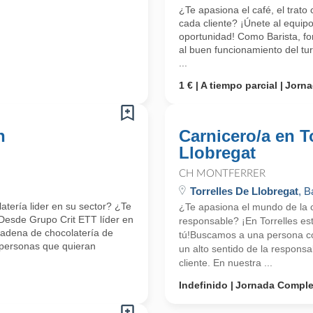
¿Te apasiona el café, el trato
cada cliente? ¡Únete al equipo
oportunidad! Como Barista, for
al buen funcionamiento del tu
...
1 €
A tiempo parcial
Jorna
n
Carnicero/a en T
Llobregat
CH MONTFERRER
Torrelles De Llobregat
, B
atería lider en su sector? ¿Te
¿Te apasiona el mundo de la 
ti!Desde Grupo Crit ETT líder en
responsable? ¡En Torrelles e
adena de chocolatería de
tú!Buscamos a una persona co
personas que quieran
un alto sentido de la responsa
cliente. En nuestra ...
Indefinido
Jornada Comple