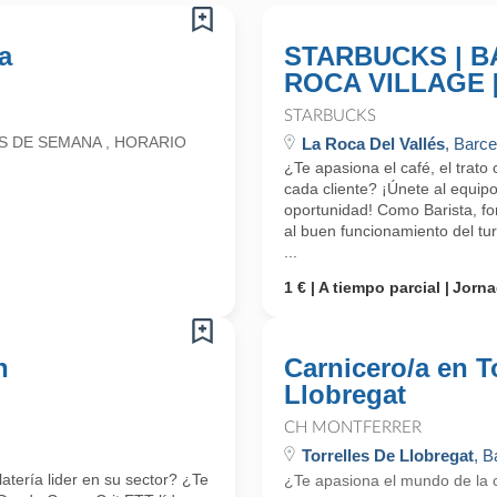
a
STARBUCKS | BA
ROCA VILLAGE 
STARBUCKS
S DE SEMANA , HORARIO
La Roca Del Vallés
, Barc
¿Te apasiona el café, el trato
cada cliente? ¡Únete al equipo
oportunidad! Como Barista, for
al buen funcionamiento del tu
...
1 €
A tiempo parcial
Jorna
n
Carnicero/a en T
Llobregat
CH MONTFERRER
Torrelles De Llobregat
, B
atería lider en su sector? ¿Te
¿Te apasiona el mundo de la 