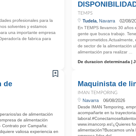
DISPONIBILIDA
TEMPS
ades profesionales para la
Tudela
, Navarra
02/08/2
mos solventes y estamos
En TEMPS llevamos 30 años en
para una importante empresa
gente que busca trabajo. Ten
perador/a de fabrica para
comprometidos.Actualmente, 
de sector de la alimentación
alimentación para realizar ...
De duracion determinada
J
n de
Maquinista de li
IMAN TEMPORING
Navarra
06/08/2026
Desde IMAN Temporing, empr
acompañarte en tu trayectoria
perarios/as de alimentación
laboral.#Conectamoseltalent
 empresa de alimentación
www.imancorp.es!¿Quieres form
 - Contrato por Campaña:
alimentación?Buscamos un/a M
dquiere valiosa experiencia en
empresa líder del ...