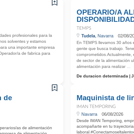
OPERARIO/A AL
DISPONIBILIDA
TEMPS
ades profesionales para la
Tudela
, Navarra
02/08/2
mos solventes y estamos
En TEMPS llevamos 30 años en
para una importante empresa
gente que busca trabajo. Ten
perador/a de fabrica para
comprometidos.Actualmente, 
de sector de la alimentación
alimentación para realizar ...
De duracion determinada
J
n de
Maquinista de li
IMAN TEMPORING
Navarra
06/08/2026
Desde IMAN Temporing, empr
acompañarte en tu trayectoria
perarios/as de alimentación
laboral.#Conectamoseltalent
 empresa de alimentación