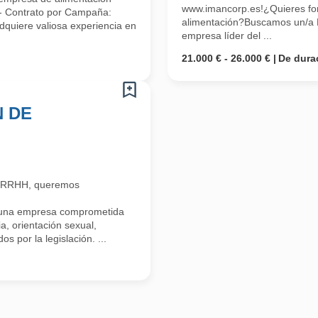
www.imancorp.es!¿Quieres form
 - Contrato por Campaña:
alimentación?Buscamos un/a M
dquiere valiosa experiencia en
empresa líder del ...
21.000 € - 26.000 €
De dura
N DE
n RRHH, queremos
 una empresa comprometida
a, orientación sexual,
s por la legislación. ...