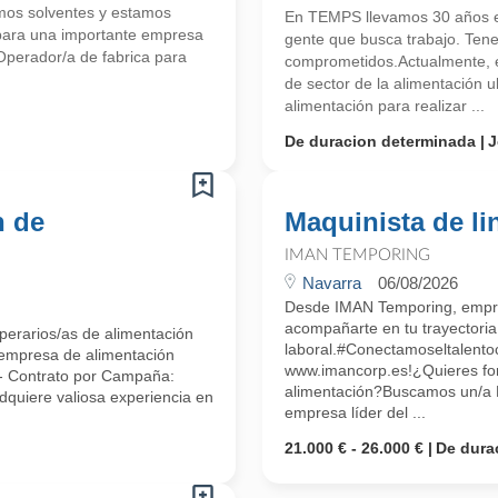
mos solventes y estamos
En TEMPS llevamos 30 años en
para una importante empresa
gente que busca trabajo. Ten
perador/a de fabrica para
comprometidos.Actualmente, 
de sector de la alimentación
alimentación para realizar ...
De duracion determinada
J
n de
Maquinista de li
IMAN TEMPORING
Navarra
06/08/2026
Desde IMAN Temporing, empr
acompañarte en tu trayectoria
perarios/as de alimentación
laboral.#Conectamoseltalent
 empresa de alimentación
www.imancorp.es!¿Quieres form
 - Contrato por Campaña:
alimentación?Buscamos un/a M
dquiere valiosa experiencia en
empresa líder del ...
21.000 € - 26.000 €
De dura