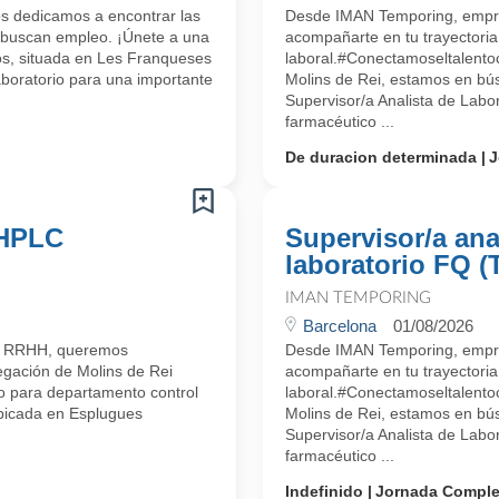
s dedicamos a encontrar las
Desde IMAN Temporing, empr
 buscan empleo. ¡Únete a una
acompañarte en tu trayectoria
os, situada en Les Franqueses
laboral.#Conectamoseltalent
aboratorio para una importante
Molins de Rei, estamos en bú
Supervisor/a Analista de Labo
farmacéutico ...
De duracion determinada
J
 HPLC
Supervisor/a ana
laboratorio FQ (
IMAN TEMPORING
Barcelona
01/08/2026
n RRHH, queremos
Desde IMAN Temporing, empr
egación de Molins de Rei
acompañarte en tu trayectoria
io para departamento control
laboral.#Conectamoseltalent
ubicada en Esplugues
Molins de Rei, estamos en bú
Supervisor/a Analista de Labo
farmacéutico ...
Indefinido
Jornada Comple