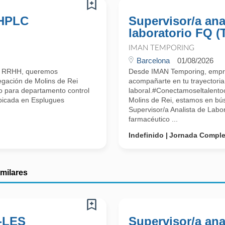
 HPLC
Supervisor/a ana
laboratorio FQ (
IMAN TEMPORING
Barcelona
01/08/2026
n RRHH, queremos
Desde IMAN Temporing, empr
egación de Molins de Rei
acompañarte en tu trayectoria
io para departamento control
laboral.#Conectamoseltalent
ubicada en Esplugues
Molins de Rei, estamos en bú
Supervisor/a Analista de Labo
farmacéutico ...
Indefinido
Jornada Comple
imilares
-LES
Supervisor/a ana