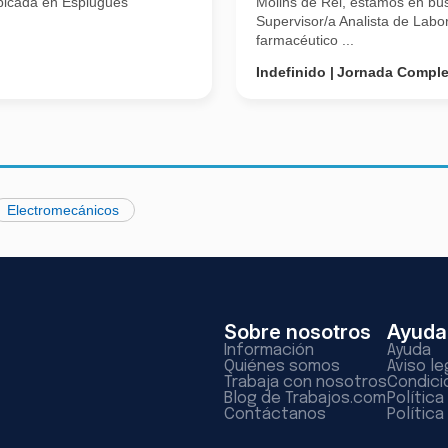
ubicada en Esplugues
Molins de Rei, estamos en bú
Supervisor/a Analista de Labo
farmacéutico ...
Indefinido
Jornada Comple
Electromecánicos
Sobre nosotros
Ayuda
Información
Ayuda
Quiénes somos
Aviso le
Trabaja con nosotros
Condici
Blog de Trabajos.com
Polític
Contáctanos
Política