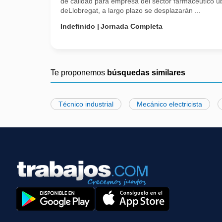
de calidad para empresa del sector farmacéutico 
deLlobregat, a largo plazo se desplazarán ...
Indefinido
Jornada Completa
Te proponemos
búsquedas similares
Técnico industrial
Mecánico electricista