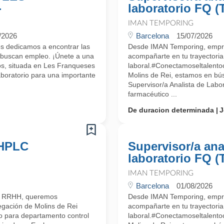
-
laboratorio FQ (
IMAN TEMPORING
/2026
Barcelona
15/07/2026
s dedicamos a encontrar las
Desde IMAN Temporing, empr
 buscan empleo. ¡Únete a una
acompañarte en tu trayectoria
os, situada en Les Franqueses
laboral.#Conectamoseltalent
aboratorio para una importante
Molins de Rei, estamos en bú
Supervisor/a Analista de Labo
farmacéutico ...
De duracion determinada
J
 HPLC
Supervisor/a ana
laboratorio FQ (
IMAN TEMPORING
Barcelona
01/08/2026
n RRHH, queremos
Desde IMAN Temporing, empr
egación de Molins de Rei
acompañarte en tu trayectoria
io para departamento control
laboral.#Conectamoseltalent