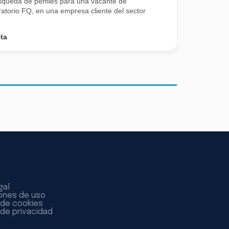
squeda de perfiles para una vacante de
ratorio FQ, en una empresa cliente del sector
ta
gal
ones de uso
a de cookies
 de privacidad