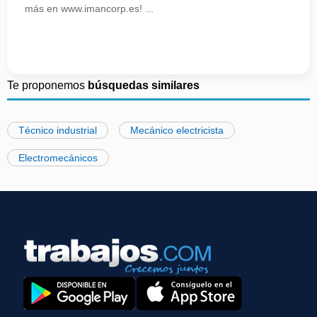
más en www.imancorp.es! ...
Te proponemos
búsquedas similares
Técnico industrial
Mecánico electricista
Electromecánicos