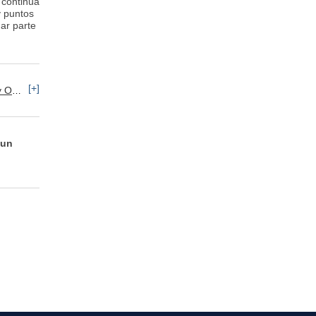
 continua
y puntos
ar parte
[+]
ontaje
Recursos Humanos: ETT
 un