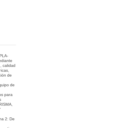
(PLA-
ediante
, calidad
ricas,
ción de
quipo de
os para
s
 PRISMA,
✔
na 2: De