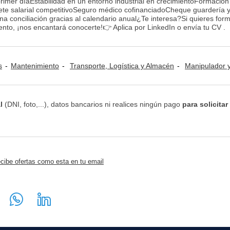
rimer díaEstabilidad en un entorno industrial en crecimientoFormación
te salarial competitivoSeguro médico cofinanciadoCheque guardería 
a conciliación gracias al calendario anual¿Te interesa?Si quieres form
ento, ¡nos encantará conocerte!👉 Aplica por LinkedIn o envía tu CV .
s
Mantenimiento
Transporte, Logística y Almacén
Manipulador y Operario de M
l
(DNI, foto,...), datos bancarios ni realices ningún pago
para solicitar
cibe ofertas como esta en tu email