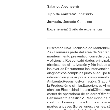
Salario:
A convenir
Tipo de contrato:
Indefinido
Jornada:
Jornada Completa
Experiencia:
1 año de experiencia
Buscamos un/a Técnico/a de Mantenimien
ZA).Formarás parte del área de Manteni
mantenimiento preventivo, correctivo y 
y eficiencia.Responsabilidades principal
térmicas, de climatización y frío industr
las averías.Documentar las intervencion
diagnósticos complejos junto al equipo 
intervención y velar por el cumplimient
Ambiente.RequisitosFormación: Grado Med
la Producción o similar.Experiencia: Al
técnicos:Electricidad industrialClimatiza
carnet de operador/a de calderasOfimát
Pensamiento analítico✔ Resolución de 
continuoHorario y turnosTurnos rotativ
martes a jueves (libres lunes, viernes,