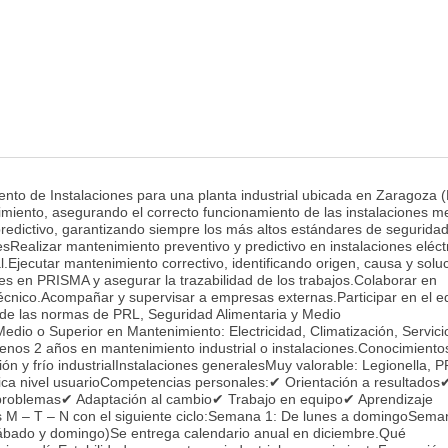
to de Instalaciones para una planta industrial ubicada en Zaragoza 
miento, asegurando el correcto funcionamiento de las instalaciones m
predictivo, garantizando siempre los más altos estándares de seguridad
esRealizar mantenimiento preventivo y predictivo en instalaciones eléct
ial.Ejecutar mantenimiento correctivo, identificando origen, causa y solu
es en PRISMA y asegurar la trazabilidad de los trabajos.Colaborar en
técnico.Acompañar y supervisar a empresas externas.Participar en el e
o de las normas de PRL, Seguridad Alimentaria y Medio
io o Superior en Mantenimiento: Electricidad, Climatización, Servici
 menos 2 años en mantenimiento industrial o instalaciones.Conocimiento
ción y frío industrialInstalaciones generalesMuy valorable: Legionella,
ica nivel usuarioCompetencias personales:✔ Orientación a resultados
problemas✔ Adaptación al cambio✔ Trabajo en equipo✔ Aprendizaje
os M – T – N con el siguiente ciclo:Semana 1: De lunes a domingoSema
 sábado y domingo)Se entrega calendario anual en diciembre.Qué