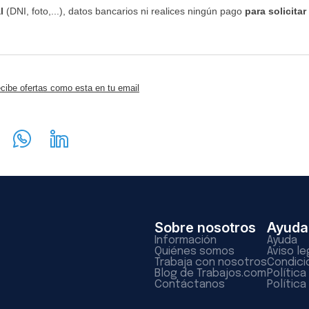
l
(DNI, foto,...), datos bancarios ni realices ningún pago
para solicitar
cibe ofertas como esta en tu email
Sobre nosotros
Ayuda
Información
Ayuda
Quiénes somos
Aviso le
Trabaja con nosotros
Condici
Blog de Trabajos.com
Polític
Contáctanos
Política