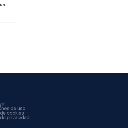
 un
gal
ones de uso
a de cookies
 de privacidad