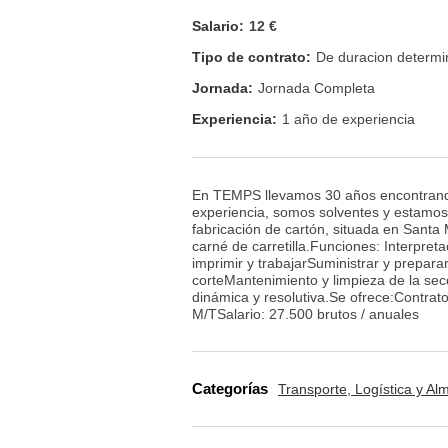
Salario:
12 €
Tipo de contrato:
De duracion determ
Jornada:
Jornada Completa
Experiencia:
1 año de experiencia
En TEMPS llevamos 30 años encontrando
experiencia, somos solventes y estamo
fabricación de cartón, situada en Sant
carné de carretilla.Funciones: Interpre
imprimir y trabajarSuministrar y prepara
corteMantenimiento y limpieza de la se
dinámica y resolutiva.Se ofrece:Contrat
M/TSalario: 27.500 brutos / anuales
Categorías
Transporte, Logística y A