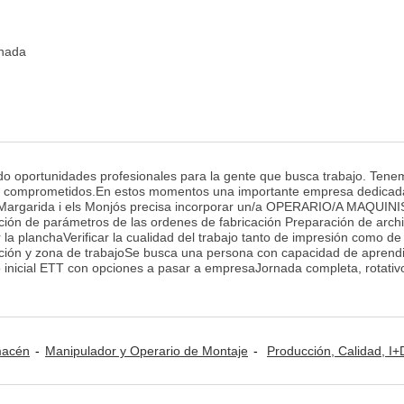
inada
 oportunidades profesionales para la gente que busca trabajo. Tene
s comprometidos.En estos momentos una importante empresa dedicada
a Margarida i els Monjós precisa incorporar un/a OPERARIO/A MAQUIN
tación de parámetros de las ordenes de fabricación Preparación de arch
r la planchaVerificar la cualidad del trabajo tanto de impresión como de
cción y zona de trabajoSe busca una persona con capacidad de aprendi
o inicial ETT con opciones a pasar a empresaJornada completa, rotativ
lmacén
Manipulador y Operario de Montaje
Producción, Calidad, I+D y Medioamb