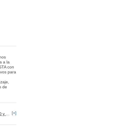
mos
 a la
ISTA con
ivos para
zaje,
o de
[+]
iente
Operario de Producción
Recursos Humanos: 