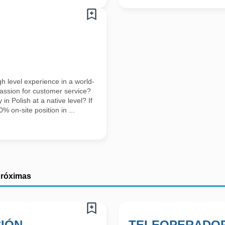
h level experience in a world-
ssion for customer service?
in Polish at a native level? If
0% on-site position in ...
próximas
IÓN
TELEOPERADOR