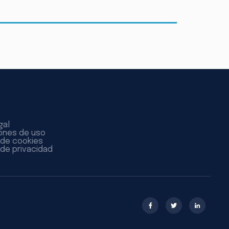
gal
ones de uso
a de cookies
 de privacidad