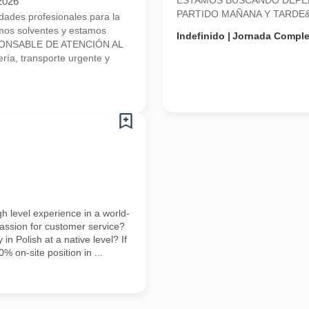
ESTAMOS BUSCANDO DEPEN
2026
PARTIDO MAÑANA Y TARDE&n
ades profesionales para la
mos solventes y estamos
Indefinido
Jornada Comple
SPONSABLE DE ATENCIÓN AL
ía, transporte urgente y
h level experience in a world-
ssion for customer service?
in Polish at a native level? If
0% on-site position in ...