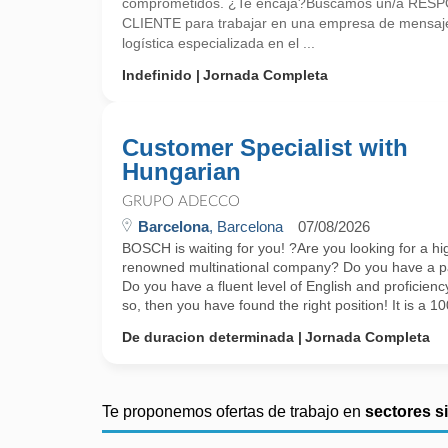
comprometidos. ¿Te encaja?Buscamos un/a RE
CLIENTE para trabajar en una empresa de mensajer
logística especializada en el ...
Indefinido
Jornada Completa
Customer Specialist with
Hungarian
GRUPO ADECCO
Barcelona
, Barcelona
07/08/2026
BOSCH is waiting for you! ?Are you looking for a hig
renowned multinational company? Do you have a pa
Do you have a fluent level of English and proficiency 
so, then you have found the right position! It is a 10
De duracion determinada
Jornada Completa
Te proponemos ofertas de trabajo en
sectores s