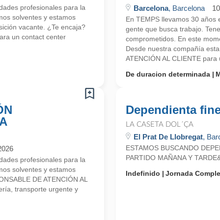
ades profesionales para la
Barcelona
, Barcelona
10
mos solventes y estamos
En TEMPS llevamos 30 años en
ición vacante. ¿Te encaja?
gente que busca trabajo. Ten
ra un contact center
comprometidos. En este mome
Desde nuestra compañía es
ATENCIÓN AL CLIENTE para un
De duracion determinada
M
ÓN
Dependienta fin
NA
LA CASETA DOL´ÇA
El Prat De Llobregat
, Bar
ESTAMOS BUSCANDO DEPEN
2026
PARTIDO MAÑANA Y TARDE&n
ades profesionales para la
mos solventes y estamos
Indefinido
Jornada Comple
SPONSABLE DE ATENCIÓN AL
ía, transporte urgente y