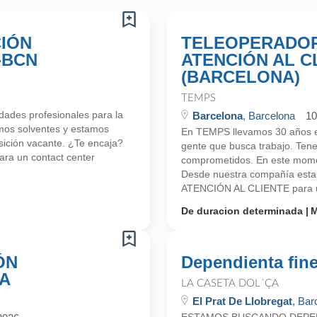
IÓN
TELEOPERADOR
-BCN
ATENCIÓN AL C
(BARCELONA)
TEMPS
ades profesionales para la
Barcelona
, Barcelona
10
mos solventes y estamos
En TEMPS llevamos 30 años en
ición vacante. ¿Te encaja?
gente que busca trabajo. Ten
ra un contact center
comprometidos. En este mome
Desde nuestra compañía es
ATENCIÓN AL CLIENTE para un
De duracion determinada
M
ÓN
Dependienta fin
NA
LA CASETA DOL´ÇA
El Prat De Llobregat
, Bar