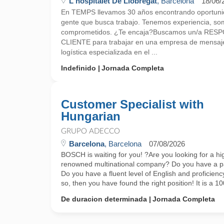
L'hospitalet De Llobregat
, Barcelona
18/06/
En TEMPS llevamos 30 años encontrando oportunid
gente que busca trabajo. Tenemos experiencia, so
comprometidos. ¿Te encaja?Buscamos un/a RE
CLIENTE para trabajar en una empresa de mensajer
logística especializada en el ...
Indefinido
Jornada Completa
Customer Specialist with
Hungarian
GRUPO ADECCO
Barcelona
, Barcelona
07/08/2026
BOSCH is waiting for you! ?Are you looking for a hig
renowned multinational company? Do you have a pa
Do you have a fluent level of English and proficiency 
so, then you have found the right position! It is a 10
De duracion determinada
Jornada Completa