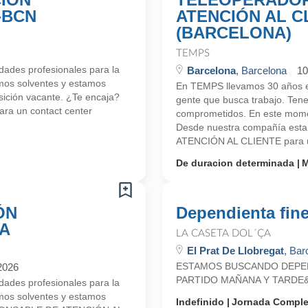
-BCN
ATENCIÓN AL C
(BARCELONA)
TEMPS
ades profesionales para la
Barcelona
, Barcelona
10
mos solventes y estamos
En TEMPS llevamos 30 años en
ición vacante. ¿Te encaja?
gente que busca trabajo. Ten
ra un contact center
comprometidos. En este mome
Desde nuestra compañía es
ATENCIÓN AL CLIENTE para un
De duracion determinada
M
ÓN
Dependienta fin
NA
LA CASETA DOL´ÇA
El Prat De Llobregat
, Bar
ESTAMOS BUSCANDO DEPEN
2026
PARTIDO MAÑANA Y TARDE&n
ades profesionales para la
mos solventes y estamos
Indefinido
Jornada Comple