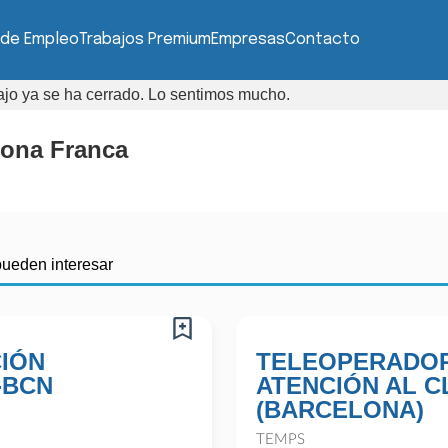
 de Empleo
Trabajos Premium
Empresas
Contacto
bajo ya se ha cerrado. Lo sentimos mucho.
Zona Franca
pueden interesar
IÓN
TELEOPERADOR
-BCN
ATENCIÓN AL C
(BARCELONA)
TEMPS