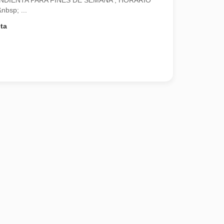
DIENTA PARA FINES DE SEMANA , HORARIO
bsp; ...
ta