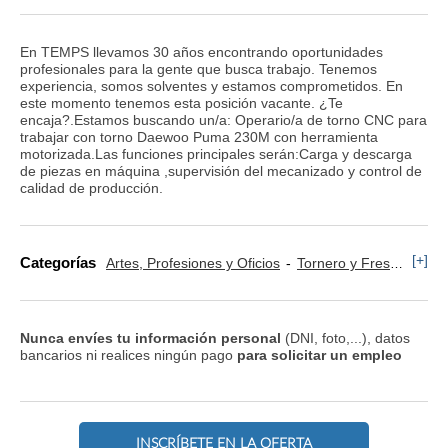
En TEMPS llevamos 30 años encontrando oportunidades
profesionales para la gente que busca trabajo. Tenemos
experiencia, somos solventes y estamos comprometidos. En
este momento tenemos esta posición vacante. ¿Te
encaja?.Estamos buscando un/a: Operario/a de torno CNC para
trabajar con torno Daewoo Puma 230M con herramienta
motorizada.Las funciones principales serán:Carga y descarga
de piezas en máquina ,supervisión del mecanizado y control de
calidad de producción.
[+]
Categorías
Artes, Profesiones y Oficios
Tornero y Fresador
M
Nunca envíes tu información personal
(DNI, foto,...), datos
bancarios ni realices ningún pago
para solicitar un empleo
INSCRÍBETE EN LA OFERTA