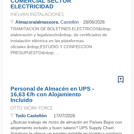
COMERCIAL SECTOR
ELECTRICIDAD
INELVAN INSTALACIONES
Almazora/almassora
, Castellón
28/06/2026
TRAMITACION DE BOLETINES ELECTRICOS&nbsp;
elaboración y legalización&nbsp; de certificados de
instalación eléctrica en las plataformas
oficiales.&nbsp;ESTUDIO Y CONFECCION
PRESUPUESTO&nbsp; ...
Personal de Almacén en UPS -
16,63 €/h con Alojamiento
Incluido
OTTO WORK FORCE
Todo Castellón
17/07/2026
¿Buscas trabajo de mozo de almacén en Países Bajos con
alojamiento incluido y buen salario? UPS Supply Chain
Solutions te ofrece un empleo estable en logística sanitaria