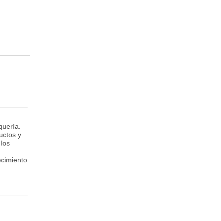
quería.
uctos y
 los
ecimiento