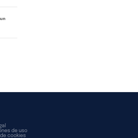
 un
gal
ones de uso
a de cookies