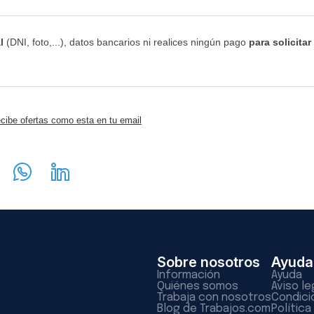
l
(DNI, foto,...), datos bancarios ni realices ningún pago
para solicitar
cibe ofertas como esta en tu email
Sobre nosotros
Ayuda
Información
Ayuda
Quiénes somos
Aviso le
Trabaja con nosotros
Condici
Blog de Trabajos.com
Polític