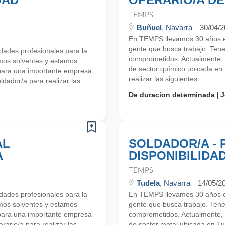
TEMPS
Buñuel
, Navarra
30/04/
En TEMPS llevamos 30 años en
gente que busca trabajo. Ten
ades profesionales para la
comprometidos. Actualmente,
mos solventes y estamos
de sector químico ubicada en
para una importante empresa
realizar las siguientes ...
dador/a para realizar las
De duracion determinada
J
AL
SOLDADOR/A -
A
DISPONIBILIDA
TEMPS
Tudela
, Navarra
14/05/2
ades profesionales para la
En TEMPS llevamos 30 años en
mos solventes y estamos
gente que busca trabajo. Ten
para una importante empresa
comprometidos. Actualmente,
ario/a para realizar las
de sector metal ubicada en T