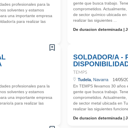
gente que busca trabajo. Ten
ades profesionales para la
comprometidos. Actualmente,
mos solventes y estamos
de sector químico ubicada en
para una importante empresa
realizar las siguientes ...
dador/a para realizar las
De duracion determinada
J
AL
SOLDADOR/A -
A
DISPONIBILIDA
TEMPS
Tudela
, Navarra
14/05/2
ades profesionales para la
En TEMPS llevamos 30 años en
mos solventes y estamos
gente que busca trabajo. Ten
para una importante empresa
comprometidos. Actualmente,
ario/a para realizar las
de sector metal ubicada en T
realizar las siguientes funcione
De duracion determinada
J