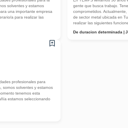
ades profesionales para la
En TEMPS llevamos 30 años en
mos solventes y estamos
gente que busca trabajo. Ten
para una importante empresa
comprometidos. Actualmente,
ario/a para realizar las
de sector metal ubicada en T
realizar las siguientes funcione
De duracion determinada
J
ades profesionales para
a, somos solventes y estamos
 momento tenemos esta
añía estamos seleccionando