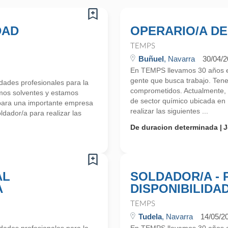
DAD
OPERARIO/A DE
TEMPS
Buñuel
, Navarra
30/04/
En TEMPS llevamos 30 años en
gente que busca trabajo. Ten
ades profesionales para la
comprometidos. Actualmente,
mos solventes y estamos
de sector químico ubicada en
para una importante empresa
realizar las siguientes ...
dador/a para realizar las
De duracion determinada
J
AL
SOLDADOR/A -
A
DISPONIBILIDA
TEMPS
Tudela
, Navarra
14/05/2