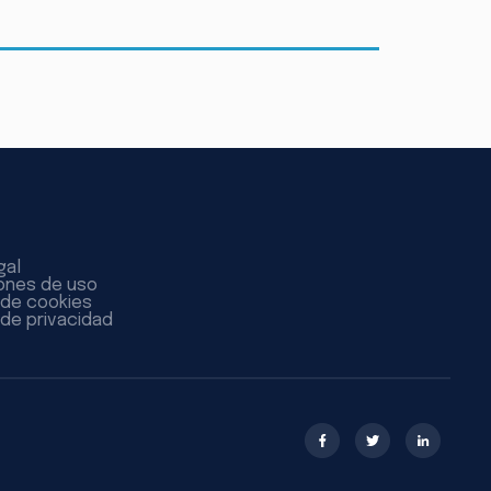
gal
ones de uso
a de cookies
 de privacidad