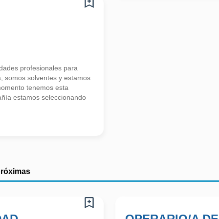
ades profesionales para
a, somos solventes y estamos
 momento tenemos esta
añía estamos seleccionando
próximas
DAD
OPERARIO/A DE