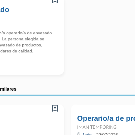
ado
n/a operario/a de envasado
. La persona elegida se
envasado de productos,
dares de calidad.
imilares
Operario/a de p
IMAN TEMPORING
Jaén
23/07/2026