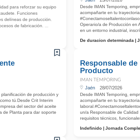
Desde IMAN Temporing, empr
idad para reforzar su equipo
acompañarte en tu trayectoria 
lcaudete. Funciones
#Conectamoseltalentoconlas
es delíneas de producción.
Operario/a de Producción en A
esos de fabricación. ...
en un entorno industrial, inscrí
De duracion determinada
J
ente
Responsable de 
Producto
IMAN TEMPORING
Jaén
28/07/2026
 planificación de producción y
Desde IMAN Temporing, empr
como tú.Desde Crit Interim
acompañarte en tu trayectoria
mpresa del sector del aceite
laboral.#Conectamoseltalent
 de Planta para dar soporte
un/a Responsable de Calidad p
requisitos técnicos, funcionale
Indefinido
Jornada Comple