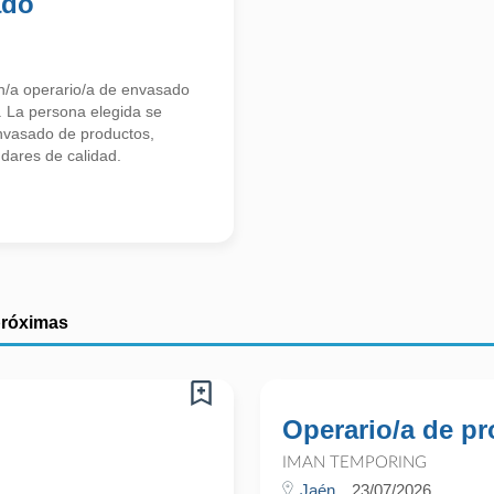
ado
n/a operario/a de envasado
. La persona elegida se
envasado de productos,
dares de calidad.
próximas
Operario/a de p
IMAN TEMPORING
Jaén
23/07/2026