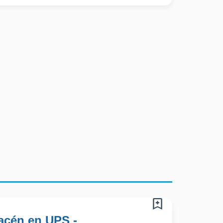
acén en UPS -