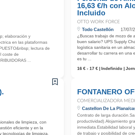
16,63 €/h con Al
Incluido
OTTO WORK FORCE
Todo Castellón
17/07/
¿Buscas trabajo de mozo de a
 elaboración y
buen salario? UPS Supply Chai
éctrica en las plataformas
logística sanitaria en un alma
UESTO&nbsp; lectura de
desarrollar tu carrera en una 
l coste de
es tu ...
RIBUIDORAS ...
16 € - 17 €
Indefinido
Jor
).
FONTANERO OFI
COMERCIALIZADORA MEDI
Castellon De La Plana/cas
Contrato de larga duración.Sal
productividad).Alojamiento gr
ionales de limpieza, con
inmediata.Estabilidad laboral
stión eficiente y en la
de trabajo y posibilidad de cre
 tecnologías de limpieza.