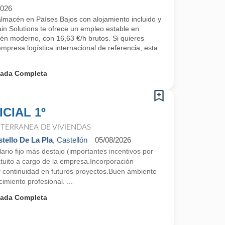
2026
lmacén en Países Bajos con alojamiento incluido y
n Solutions te ofrece un empleo estable en
cén moderno, con 16,63 €/h brutos. Si quieres
empresa logística internacional de referencia, esta
nada Completa
CIAL 1º
TERRANEA DE VIVIENDAS
tello De La Pla
, Castellón
05/08/2026
ario fijo más destajo (importantes incentivos por
atuito a cargo de la empresa.Incorporación
 y continuidad en futuros proyectos.Buen ambiente
cimiento profesional. ...
nada Completa