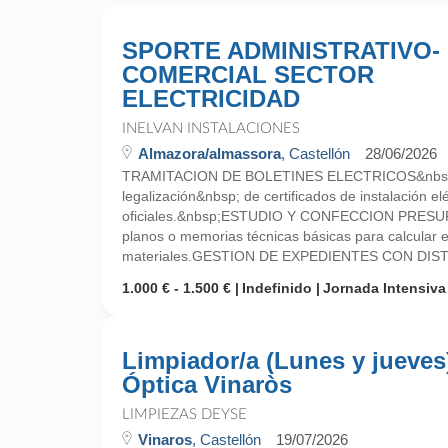
SPORTE ADMINISTRATIVO-
COMERCIAL SECTOR
ELECTRICIDAD
INELVAN INSTALACIONES
Almazora/almassora
, Castellón
28/06/2026
TRAMITACION DE BOLETINES ELECTRICOS&nbsp;
legalización&nbsp; de certificados de instalación el
oficiales.&nbsp;ESTUDIO Y CONFECCION PRESUP
planos o memorias técnicas básicas para calcular e
materiales.GESTION DE EXPEDIENTES CON DIST
1.000 € - 1.500 €
Indefinido
Jornada Intensiva
Limpiador/a (Lunes y jueves
Óptica Vinaròs
LIMPIEZAS DEYSE
Vinaros
, Castellón
19/07/2026