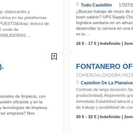
Todo Castellón
17/07/
¿Buscas trabajo de mozo de a
 elaboración y
buen salario? UPS Supply Chai
éctrica en las plataformas
logística sanitaria en un alma
UESTO&nbsp; lectura de
desarrollar tu carrera en una 
l coste de
es tu ...
RIBUIDORAS ...
16 € - 17 €
Indefinido
Jor
).
FONTANERO OFI
COMERCIALIZADORA MEDI
Castellon De La Plana/cas
Contrato de larga duración.Sal
productividad).Alojamiento gr
ionales de limpieza, con
inmediata.Estabilidad laboral
stión eficiente y en la
de trabajo y posibilidad de cre
 tecnologías de limpieza.
 gran empresa? Nos
30 € - 32 €
Indefinido
Jor