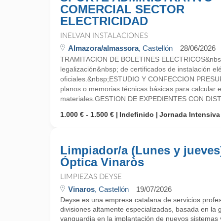
COMERCIAL SECTOR
ELECTRICIDAD
INELVAN INSTALACIONES
Almazora/almassora
, Castellón
28/06/2026
TRAMITACION DE BOLETINES ELECTRICOS&nbsp;
legalización&nbsp; de certificados de instalación el
oficiales.&nbsp;ESTUDIO Y CONFECCION PRESUP
planos o memorias técnicas básicas para calcular e
materiales.GESTION DE EXPEDIENTES CON DIST
1.000 € - 1.500 €
Indefinido
Jornada Intensiva
Limpiador/a (Lunes y jueves
Óptica Vinaròs
LIMPIEZAS DEYSE
Vinaros
, Castellón
19/07/2026
Deyse es una empresa catalana de servicios profes
divisiones altamente especializadas, basada en la ge
vanguardia en la implantación de nuevos sistemas y