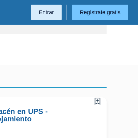
Entrar
Regístrate gratis
acén en UPS -
ojamiento