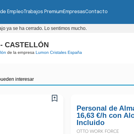
 de Empleo
Trabajos Premium
Empresas
Contacto
bajo ya se ha cerrado. Lo sentimos mucho.
l - CASTELLÓN
llón
de la empresa
Lumon Cristales España
pueden interesar
Personal de Alm
16,63 €/h con Al
Incluido
OTTO WORK FORCE