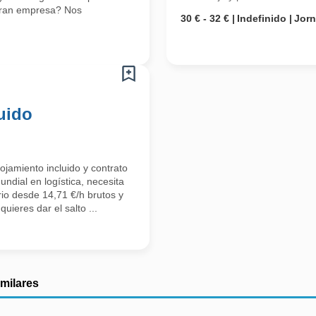
 gran empresa? Nos
30 € - 32 €
Indefinido
Jor
uido
ojamiento incluido y contrato
undial en logística, necesita
io desde 14,71 €/h brutos y
uieres dar el salto ...
imilares