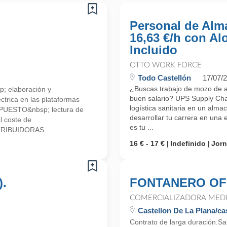
Personal de Alm
16,63 €/h con Al
Incluido
OTTO WORK FORCE
Todo Castellón
17/07/
¿Buscas trabajo de mozo de a
 elaboración y
buen salario? UPS Supply Chai
éctrica en las plataformas
logística sanitaria en un alma
UESTO&nbsp; lectura de
desarrollar tu carrera en una 
l coste de
es tu ...
RIBUIDORAS ...
16 € - 17 €
Indefinido
Jor
).
FONTANERO OFI
COMERCIALIZADORA MEDI
Castellon De La Plana/cas
Contrato de larga duración.Sal