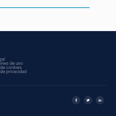
gal
ones de uso
a de cookies
 de privacidad