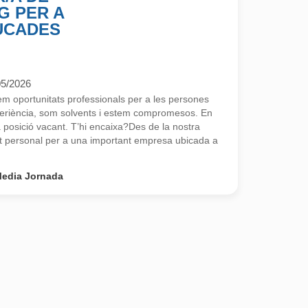
G PER A
UCADES
05/2026
 oportunitats professionals per a les persones
eriència, som solvents i estem compromesos. En
osició vacant. T’hi encaixa?Des de la nostra
 personal per a una important empresa ubicada a
edia Jornada