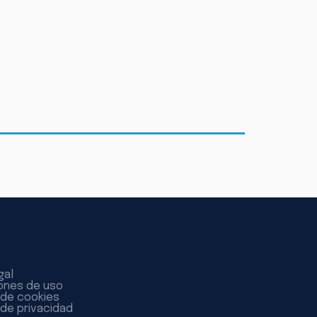
gal
ones de uso
a de cookies
 de privacidad