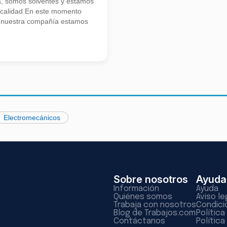
a, somos solventes y estamos
 calidad.En este momento
e nuestra compañía estamos
Electromecánicos
Sobre nosotros
Ayuda
Información
Ayuda
Quiénes somos
Aviso le
Trabaja con nosotros
Condici
Blog de Trabajos.com
Polític
Contáctanos
Política