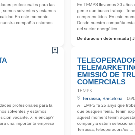
ades profesionales para las
En TEMPS llevamos 30 años en
a, somos solventes y estamos
gente que busca trabajo. Ten
 calidad.En este momento
comprometidos. En este mome
e nuestra compañía estamos
Desde nuestra compañía estam
del sector energético ...
De duracion determinada
J
TA
TELEOPERADOR
TELEMARKETIN
EMISSIÓ DE TR
COMERCIALS
TEMPS
Terrassa
, Barcelona
06/
ades profesionales para la
A TEMPS fa 25 anys que trobem
mos solventes y estamos
que busquen feina. Tenim exp
ición vacante. ¿Te encaja?
aquest moment tenim aquesta p
ara una importante empresa
companyia estem seleccionant
Terrassa, teleoperadors/es ...