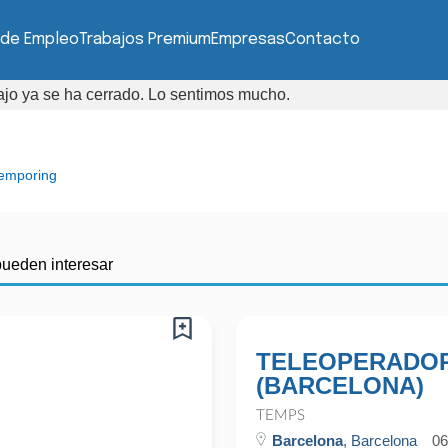
 de Empleo
Trabajos Premium
Empresas
Contacto
bajo ya se ha cerrado. Lo sentimos mucho.
emporing
pueden interesar
TELEOPERADOR
(BARCELONA)
TEMPS
Barcelona
, Barcelona
06