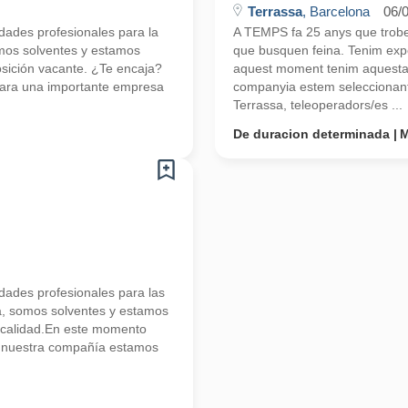
Terrassa
, Barcelona
06/
ades profesionales para la
A TEMPS fa 25 anys que trobem
mos solventes y estamos
que busquen feina. Tenim exp
ición vacante. ¿Te encaja?
aquest moment tenim aquesta p
ara una importante empresa
companyia estem seleccionant
Terrassa, teleoperadors/es ...
De duracion determinada
M
ades profesionales para las
a, somos solventes y estamos
 calidad.En este momento
e nuestra compañía estamos