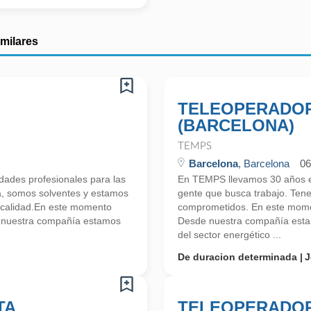
imilares
TELEOPERADOR
(BARCELONA)
TEMPS
Barcelona
, Barcelona
06
ades profesionales para las
En TEMPS llevamos 30 años en
a, somos solventes y estamos
gente que busca trabajo. Ten
 calidad.En este momento
comprometidos. En este mome
e nuestra compañía estamos
Desde nuestra compañía estam
del sector energético ...
De duracion determinada
J
TA
TELEOPERADOR