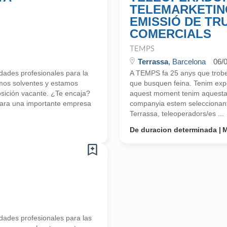
TELEMARKETIN
EMISSIÓ DE TR
COMERCIALS
TEMPS
Terrassa
, Barcelona
06/
ades profesionales para la
A TEMPS fa 25 anys que trobem
mos solventes y estamos
que busquen feina. Tenim exp
ición vacante. ¿Te encaja?
aquest moment tenim aquesta p
ara una importante empresa
companyia estem seleccionant
Terrassa, teleoperadors/es ...
De duracion determinada
M
ades profesionales para las