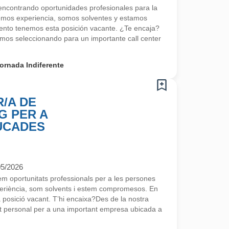
contrando oportunidades profesionales para la
emos experiencia, somos solventes y estamos
nto tenemos esta posición vacante. ¿Te encaja?
os seleccionando para un importante call center
ornada Indiferente
/A DE
G PER A
UCADES
05/2026
 oportunitats professionals per a les persones
eriència, som solvents i estem compromesos. En
osició vacant. T’hi encaixa?Des de la nostra
 personal per a una important empresa ubicada a