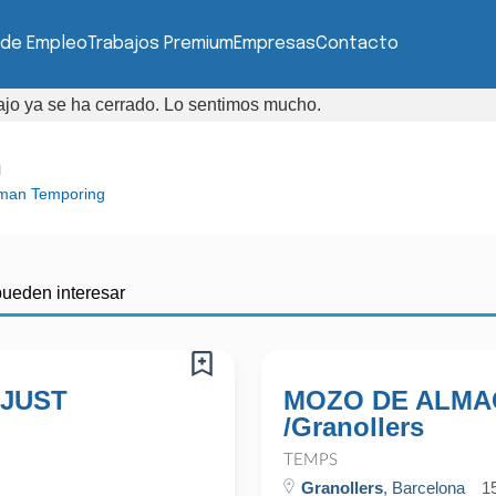
 de Empleo
Trabajos Premium
Empresas
Contacto
bajo ya se ha cerrado. Lo sentimos mucho.
n
man Temporing
pueden interesar
 JUST
MOZO DE ALMAC
/Granollers
TEMPS
Granollers
, Barcelona
1