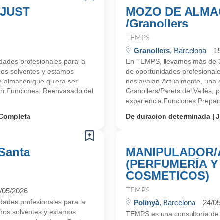
 JUST
MOZO DE ALMAC
/Granollers
TEMPS
Granollers
, Barcelona
1
ades profesionales para la
En TEMPS, llevamos más de 
mos solventes y estamos
de oportunidades profesionale
 almacén que quiera ser
nos avalan.Actualmente, una e
rn.Funciones: Reenvasado del
Granollers/Parets del Vallès,
experiencia.Funciones:Prepara
Completa
De duracion determinada
J
Santa
MANIPULADOR/
(PERFUMERÍA 
COSMETICOS)
/05/2026
TEMPS
ades profesionales para la
Polinyà
, Barcelona
24/0
mos solventes y estamos
TEMPS es una consultoría d