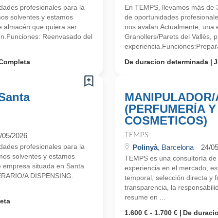
ades profesionales para la
En TEMPS, llevamos más de 
mos solventes y estamos
de oportunidades profesionale
 almacén que quiera ser
nos avalan.Actualmente, una e
rn.Funciones: Reenvasado del
Granollers/Parets del Vallès,
experiencia.Funciones:Prepara
Completa
De duracion determinada
J
Santa
MANIPULADOR/
(PERFUMERÍA 
COSMETICOS)
/05/2026
TEMPS
ades profesionales para la
Polinyà
, Barcelona
24/0
mos solventes y estamos
TEMPS es una consultoría d
 empresa situada en Santa
experiencia en el mercado, esp
OPERARIO/A DISPENSING.
temporal, selección directa y
transparencia, la responsabilid
resume en ...
eta
1.600 € - 1.700 €
De duraci