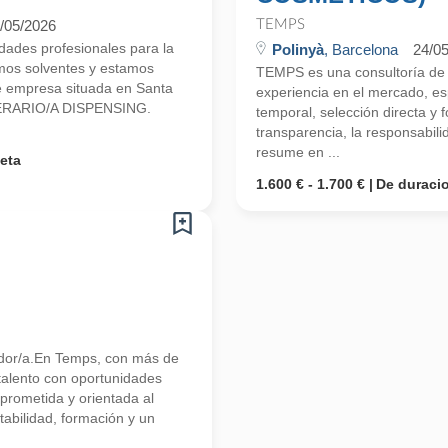
/05/2026
TEMPS
ades profesionales para la
Polinyà
, Barcelona
24/0
mos solventes y estamos
TEMPS es una consultoría d
 empresa situada en Santa
experiencia en el mercado, esp
OPERARIO/A DISPENSING.
temporal, selección directa y
transparencia, la responsabilid
resume en ...
eta
1.600 € - 1.700 €
De duraci
tidor/a.En Temps, con más de
talento con oportunidades
rometida y orientada al
tabilidad, formación y un