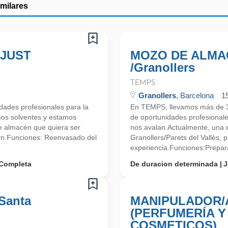
imilares
 JUST
MOZO DE ALMAC
/Granollers
TEMPS
Granollers
, Barcelona
1
ades profesionales para la
En TEMPS, llevamos más de 
mos solventes y estamos
de oportunidades profesionale
 almacén que quiera ser
nos avalan.Actualmente, una e
rn.Funciones: Reenvasado del
Granollers/Parets del Vallès,
experiencia.Funciones:Prepara
Completa
De duracion determinada
J
Santa
MANIPULADOR/
(PERFUMERÍA 
COSMETICOS)