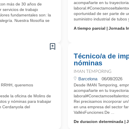
acompañarte en tu trayectoria
con más de 30 años de
laboral.#Conectamoseltalento
 servicios de trabajo
oportunidad de ser parte de u
alores fundamentales son: la
suministro industrial de tubos
alegría. Nuestra filosofía se
A tiempo parcial
Jornada In
Técnico/a de im
nóminas
IMAN TEMPORING
Barcelona
06/08/2026
n RRHH, queremos
Desde IMAN Temporing, empr
acompañarte en tu trayectoria
sde la oficina de Molins de
laboral#Conectamoseltalentoc
stos y nóminas para trabajar
Rei precisamos incorporar un/
n Cerdanyola del
en una empresa del sector fa
VallésFunciones:De ...
De duracion determinada
J