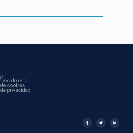
gal
ones de uso
a de cookies
 de privacidad