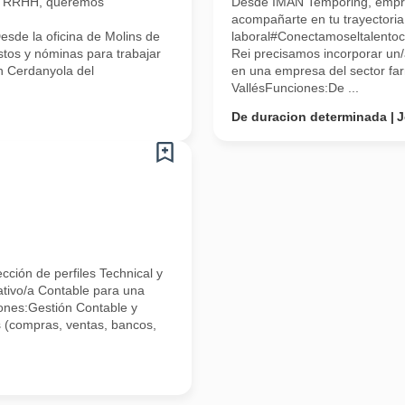
n RRHH, queremos
Desde IMAN Temporing, empr
acompañarte en tu trayectoria
sde la oficina de Molins de
laboral#Conectamoseltalentoc
stos y nóminas para trabajar
Rei precisamos incorporar un/
n Cerdanyola del
en una empresa del sector fa
VallésFunciones:De ...
De duracion determinada
J
ción de perfiles Technical y
ativo/a Contable para una
nes:Gestión Contable y
s (compras, ventas, bancos,