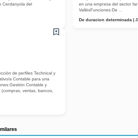
n Cerdanyola del
en una empresa del sector fa
VallésFunciones:De ...
De duracion determinada
J
ción de perfiles Technical y
ativo/a Contable para una
nes:Gestión Contable y
s (compras, ventas, bancos,
imilares