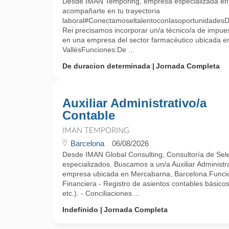
Desde IMAN Temporing, empresa especializada e
acompañarte en tu trayectoria
laboral#ConectamoseltalentoconlasoportunidadesDe
Rei precisamos incorporar un/a técnico/a de impue
en una empresa del sector farmacéutico ubicada e
VallésFunciones:De ...
De duracion determinada
Jornada Completa
Auxiliar Administrativo/a
Contable
IMAN TEMPORING
Barcelona
06/08/2026
Desde IMAN Global Consulting, Consultoría de Selec
especializados. Buscamos a un/a Auxiliar Administr
empresa ubicada en Mercabarna, Barcelona.Funcio
Financiera - Registro de asientos contables básico
etc.). - Conciliaciones ...
Indefinido
Jornada Completa