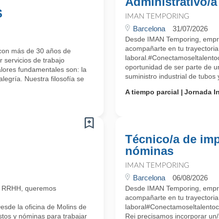
Administrativo/a
S
IMAN TEMPORING
Barcelona
31/07/2026
Desde IMAN Temporing, empr
acompañarte en tu trayectoria
con más de 30 años de
laboral.#Conectamoseltalento
 servicios de trabajo
oportunidad de ser parte de u
alores fundamentales son: la
suministro industrial de tubos
alegría. Nuestra filosofía se
A tiempo parcial
Jornada In
Técnico/a de im
nóminas
IMAN TEMPORING
Barcelona
06/08/2026
n RRHH, queremos
Desde IMAN Temporing, empr
acompañarte en tu trayectoria
sde la oficina de Molins de
laboral#Conectamoseltalentoc
stos y nóminas para trabajar
Rei precisamos incorporar un/