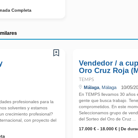
rnada Completa
imilares
y
Vendedor / a cu
Oro Cruz Roja (
TEMPS
Málaga
, Málaga
10/05/2
En TEMPS llevamos 30 años en
gente que busca trabajo. Ten
ades profesionales para la
comprometidos. En este mome
mos solventes y estamos
Seleccionamos grupo de vend
 crecimiento profesional?
del Sorteo del Oro de Cruz ...
ernacional, con proyecto del
17.000 € - 18.000 €
De dura
eta