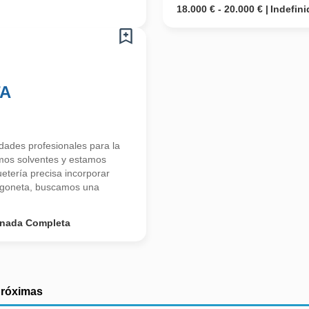
18.000 € - 20.000 €
Indefini
TA
ades profesionales para la
mos solventes y estamos
tería precisa incorporar
urgoneta, buscamos una
rnada Completa
próximas