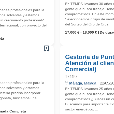
En TEMPS llevamos 30 años en
gente que busca trabajo. Ten
ades profesionales para la
comprometidos. En este mome
mos solventes y estamos
Seleccionamos grupo de vend
 crecimiento profesional?
del Sorteo del Oro de Cruz ...
ernacional, con proyecto del
17.000 € - 18.000 €
De dura
eta
Gestor/a de Punt
Atención al clien
Comercial)
TEMPS
ades profesionales para la
Málaga
, Málaga
22/05/2
mos solventes y estamos
En TEMPS llevamos 25 años en
tería precisa incorporar
gente que busca trabajo. Ten
urgoneta, buscamos una
comprometidos.¿Buscas un ca
Buscamos para importante Cons
sector energético, ...
rnada Completa