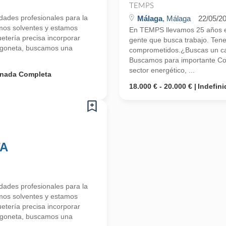
TEMPS
ades profesionales para la
Málaga
, Málaga
22/05/2
mos solventes y estamos
En TEMPS llevamos 25 años en
tería precisa incorporar
gente que busca trabajo. Ten
urgoneta, buscamos una
comprometidos.¿Buscas un ca
Buscamos para importante Cons
sector energético, ...
rnada Completa
18.000 € - 20.000 €
Indefini
TA
ades profesionales para la
mos solventes y estamos
tería precisa incorporar
urgoneta, buscamos una