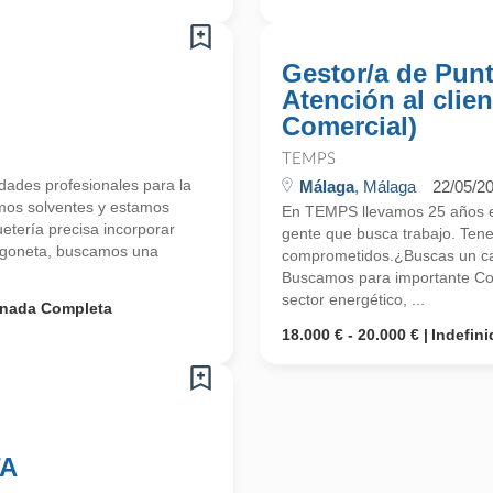
Gestor/a de Punt
Atención al clien
Comercial)
TEMPS
ades profesionales para la
Málaga
, Málaga
22/05/2
mos solventes y estamos
En TEMPS llevamos 25 años en
tería precisa incorporar
gente que busca trabajo. Ten
urgoneta, buscamos una
comprometidos.¿Buscas un ca
Buscamos para importante Cons
sector energético, ...
rnada Completa
18.000 € - 20.000 €
Indefini
TA