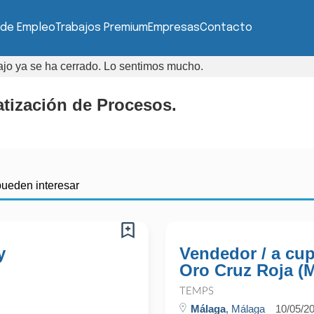
 de Empleo
Trabajos Premium
Empresas
Contacto
bajo ya se ha cerrado. Lo sentimos mucho.
atización de Procesos.
pueden interesar
y
Vendedor / a cu
Oro Cruz Roja (
TEMPS
Málaga
, Málaga
10/05/2