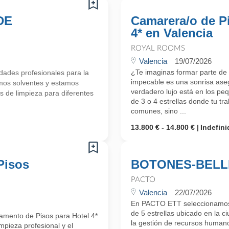
DE
Camarera/o de Pi
4* en Valencia
ROYAL ROOMS
Valencia
19/07/2026
¿Te imaginas formar parte de
ades profesionales para la
impecable es una sonrisa as
mos solventes y estamos
verdadero lujo está en los peq
de limpieza para diferentes
de 3 o 4 estrellas donde tu tr
comunes, sino ...
13.800 € - 14.800 €
Indefini
Pisos
BOTONES-BELL
PACTO
Valencia
22/07/2026
En PACTO ETT seleccionamos 
de 5 estrellas ubicado en la 
amento de Pisos para Hotel 4*
la gestión de recursos humanos
mpieza profesional y el