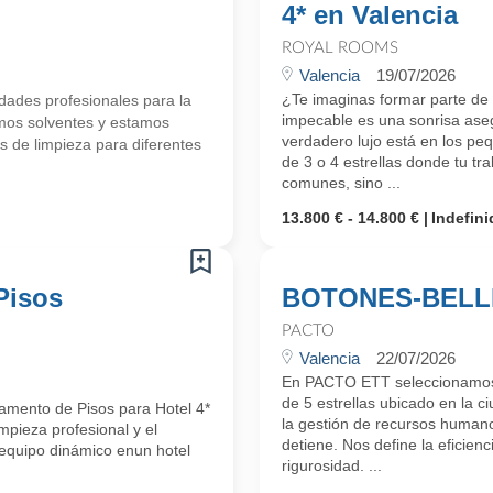
4* en Valencia
ROYAL ROOMS
Valencia
19/07/2026
¿Te imaginas formar parte de
ades profesionales para la
impecable es una sonrisa as
mos solventes y estamos
verdadero lujo está en los peq
de limpieza para diferentes
de 3 o 4 estrellas donde tu tr
comunes, sino ...
13.800 € - 14.800 €
Indefini
Pisos
BOTONES-BELL
PACTO
Valencia
22/07/2026
En PACTO ETT seleccionamos 
de 5 estrellas ubicado en la 
amento de Pisos para Hotel 4*
la gestión de recursos humanos
mpieza profesional y el
detiene. Nos define la eficienci
 equipo dinámico enun hotel
rigurosidad. ...