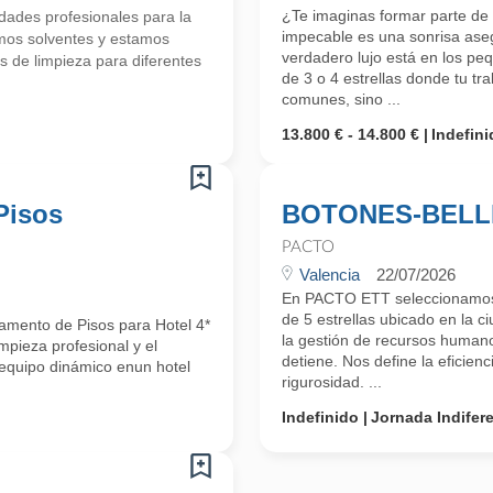
¿Te imaginas formar parte de
ades profesionales para la
impecable es una sonrisa as
mos solventes y estamos
verdadero lujo está en los peq
de limpieza para diferentes
de 3 o 4 estrellas donde tu tr
comunes, sino ...
13.800 € - 14.800 €
Indefini
Pisos
BOTONES-BELL
PACTO
Valencia
22/07/2026
En PACTO ETT seleccionamos 
de 5 estrellas ubicado en la 
amento de Pisos para Hotel 4*
la gestión de recursos humanos
mpieza profesional y el
detiene. Nos define la eficienci
 equipo dinámico enun hotel
rigurosidad. ...
Indefinido
Jornada Indifer