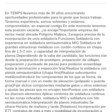
En TEMPS llevamos más de 30 años encontrando
oportunidades profesionales para la gente que busca trabajo.
Tenemos experiencia, somos solventes y estamos
comprometidos, en especial contigo.En este momento tenemos
esta posición vacante, ¿te encaja?Importante empresa del
sector metal ubicada Polígono Malpica, Zaragoza precisa de la
incorporación de un/a soldador/a.Funciones:Soldador/a con
experiencia en soldadura semiautomática MIG.Soldadura de
grandes estructuras metálicas con cordón continuo en chapa
fina de 1.5-2 mm. y capacidad de interpretación de
planos.Dependiendo de la valía del candidato, las funciones irán
desde la preparación de prototipos, preparación de utillajes,
preparación y punteado de piezas para posterior ensamblaje
hasta la terminación e inspección final.Realizar la soldadura con
pistola semiautomática (chapa fina)Realizar subconjuntos
metálicosIntroducir los componentes de los que se forma, de
forma manual o con un medio de elevación (polipasto o puente
grúa)Fijar dichos componentes mediante gatos u otros sistemas
y ajustar las piezas que no encajen bienPuntear con soldadura
los diversos elementos Aplicar cordones de soldadura continua
en las zonas indicadas, soldadura MIG y soldadura con hilo
semiautomática.Interpretación de planos industriales.Se
ofrece:Horario de mañana y tarde (Rotativos).Incorporación por
ETT contratos de mes a mes y posibilidad de incorporación a