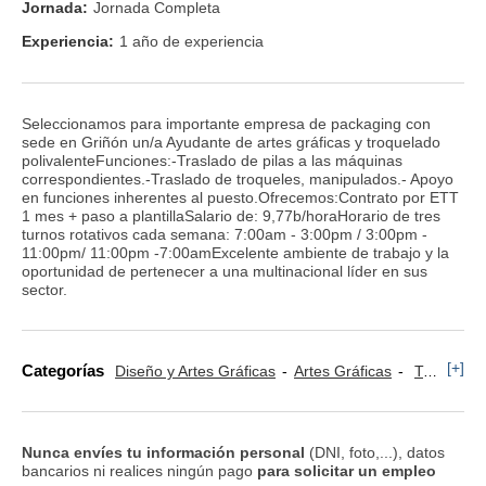
Jornada:
Jornada Completa
Experiencia:
1 año de experiencia
Seleccionamos para importante empresa de packaging con
sede en Griñón un/a Ayudante de artes gráficas y troquelado
polivalenteFunciones:-Traslado de pilas a las máquinas
correspondientes.-Traslado de troqueles, manipulados.- Apoyo
en funciones inherentes al puesto.Ofrecemos:Contrato por ETT
1 mes + paso a plantillaSalario de: 9,77b/horaHorario de tres
turnos rotativos cada semana: 7:00am - 3:00pm / 3:00pm -
11:00pm/ 11:00pm -7:00amExcelente ambiente de trabajo y la
oportunidad de pertenecer a una multinacional líder en sus
sector.
[+]
Categorías
Diseño y Artes Gráficas
Artes Gráficas
Transporte, Logística y Almacén
Nunca envíes tu información personal
(DNI, foto,...), datos
bancarios ni realices ningún pago
para solicitar un empleo