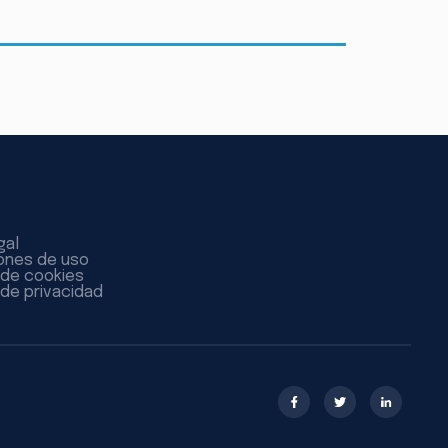
gal
ones de uso
a de cookies
 de privacidad