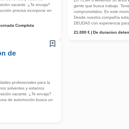
En TEMPS llevamos 30 años en
ición vacante. ¿Te encaja?
gente que busca trabajo. Ten
ucción precisa incorporar en
comprometidos. En este mome
Desde nuestra compañía est
DEUDAS con experiencia para 
Jornada Completa
21.000 €
De duracion dete
ón de
ades profesionales para la
mos solventes y estamos
ición vacante. ¿Te encaja?
 área de automoción busca un