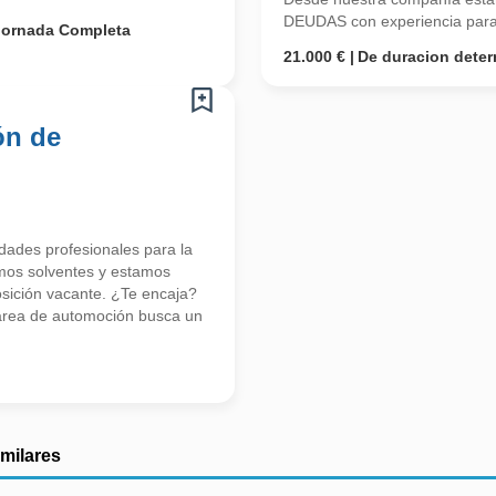
DEUDAS con experiencia para 
Jornada Completa
21.000 €
De duracion dete
ón de
ades profesionales para la
mos solventes y estamos
ición vacante. ¿Te encaja?
 área de automoción busca un
imilares