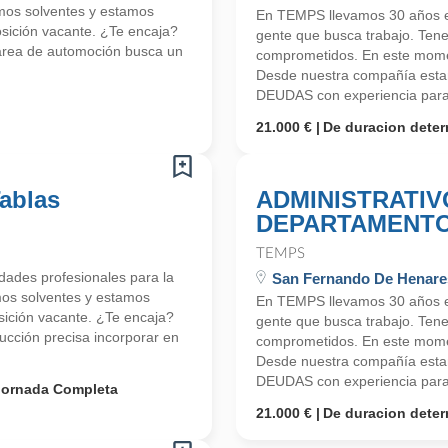
mos solventes y estamos
En TEMPS llevamos 30 años en
ición vacante. ¿Te encaja?
gente que busca trabajo. Ten
 área de automoción busca un
comprometidos. En este mome
Desde nuestra compañía est
DEUDAS con experiencia para 
21.000 €
De duracion dete
Tablas
ADMINISTRATIV
DEPARTAMENTO
TEMPS
ades profesionales para la
San Fernando De Henare
mos solventes y estamos
En TEMPS llevamos 30 años en
ición vacante. ¿Te encaja?
gente que busca trabajo. Ten
ucción precisa incorporar en
comprometidos. En este mome
Desde nuestra compañía est
DEUDAS con experiencia para 
Jornada Completa
21.000 €
De duracion dete