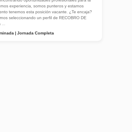
contrando oportunidades profesionales para la
emos experiencia, somos punteros y estamos
nto tenemos esta posición vacante. ¿Te encaja?
amos seleccionando un perfil de RECOBRO DE
...
rminada
Jornada Completa