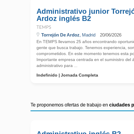
Administrativo junior Torrej
Ardoz inglés B2
TEMPS
Torrejón De Ardoz
, Madrid
20/06/2026
En TEMPS llevamos 25 años encontrando oportunid
gente que busca trabajo. Tenemos experiencia, so
comprometidos. En este momento tenemos esta pos
Importante empresa centrada en el suministro del
administrativo para ...
Indefinido
Jornada Completa
Te proponemos ofertas de trabajo en
ciudades 
Administrativo inglés B2