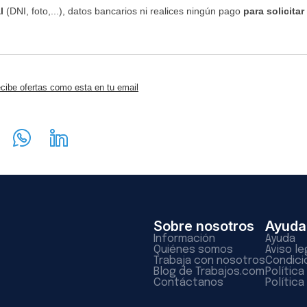
l
(DNI, foto,...), datos bancarios ni realices ningún pago
para solicitar
cibe ofertas como esta en tu email
Sobre nosotros
Ayuda
Información
Ayuda
Quiénes somos
Aviso le
Trabaja con nosotros
Condici
Blog de Trabajos.com
Polític
Contáctanos
Política