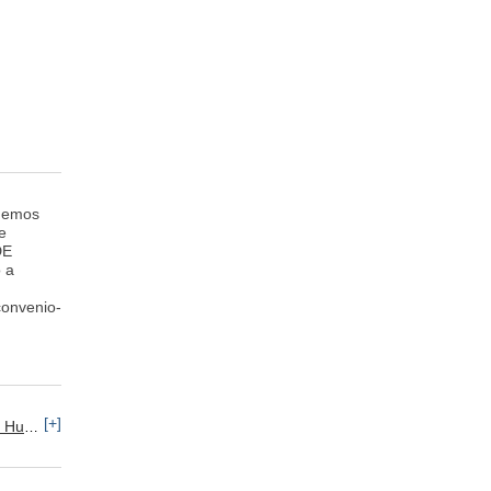
enemos
e
DE
 a
convenio-
[+]
s: ETT