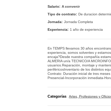
Salario:
A convenir
Tipo de contrato:
De duracion determ
Jornada:
Jornada Completa
Experiencia:
1 año de experiencia
En TEMPS llevamos 30 años encontrando
experiencia, somos solventes y estamo
encaja?Desde nuestra compañía estamo
ALMERIA un/a TECNICO/A MICROINFORM
usuarios.Reparación, montaje y manteni
periféricosInventario de los distintos e
Contrato: Duración inicial de tres mese
Presencial-Incorporación inmediata-Hora
Categorías
Artes, Profesiones y Oficio