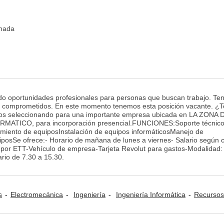
inada
 oportunidades profesionales para personas que buscan trabajo. T
s comprometidos. En este momento tenemos esta posición vacante. ¿T
s seleccionando para una importante empresa ubicada en LA ZONA 
ATICO, para incorporación presencial.FUNCIONES:Soporte técnico
miento de equiposInstalación de equipos informáticosManejo de
quiposSe ofrece:- Horario de mañana de lunes a viernes- Salario según 
s por ETT-Vehículo de empresa-Tarjeta Revolut para gastos-Modalidad:
rio de 7.30 a 15.30.
s
Electromecánica
Ingeniería
Ingeniería Informática
Recursos Humano