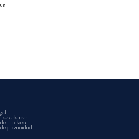
 un
gal
ones de uso
a de cookies
 de privacidad