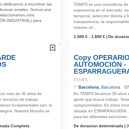
s dedicamos a encontrar las
TEMPS es una consultoría d
s buscan empleo. Somos una
experiencia en el mercado, esp
Seleccionamos un/a
temporal, selección directa y
ÓN INDUSTRIAL) para
transparencia, la responsabilid
resume en ...
1.500 € - 1.600 €
De duraci
ARDE
Copy OPERARIO
OS
AUTOMOCIÓN -
ESPARRAGUER
TEMPS
Barcelona
, Barcelona
07
con más de 30 años de
En TEMPS llevamos 30 años en
 servicios de trabajo
gente que busca trabajo. Ten
valores fundamentales son: la
comprometidos. En estos mom
alegría. Nuestra filosofía se
situada en ESPARRAGUERA , pr
para las diferentes secciones .
rnada Completa
De duracion determinada
J