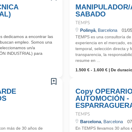
CNICA
MANIPULADOR/
AL)
SABADO
TEMPS
Polinyà
, Barcelona
01/0
s dedicamos a encontrar las
TEMPS es una consultoría d
s buscan empleo. Somos una
experiencia en el mercado, esp
Seleccionamos un/a
temporal, selección directa y
ÓN INDUSTRIAL) para
transparencia, la responsabilid
resume en ...
1.500 € - 1.600 €
De duraci
ARDE
Copy OPERARIO
OS
AUTOMOCIÓN -
ESPARRAGUER
TEMPS
Barcelona
, Barcelona
07
con más de 30 años de
En TEMPS llevamos 30 años en