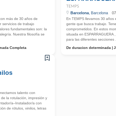
TEMPS
Barcelona
, Barcelona
07
con más de 30 años de
En TEMPS llevamos 30 años en
 servicios de trabajo
gente que busca trabajo. Ten
valores fundamentales son: la
comprometidos. En estos mom
alegría. Nuestra filosofía se
situada en ESPARRAGUERA , pr
para las diferentes secciones .
rnada Completa
De duracion determinada
J
nilos
nectamos talento con
de la rotulación, impresión y
tador/a–Instalador/a con
n de rótulos, vinilos, letras