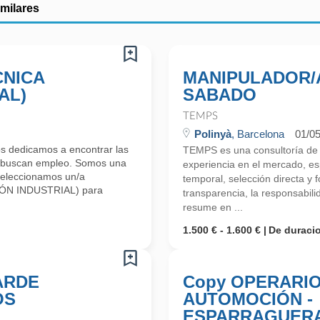
imilares
CNICA
MANIPULADOR/
AL)
SABADO
TEMPS
Polinyà
, Barcelona
01/0
s dedicamos a encontrar las
TEMPS es una consultoría d
s buscan empleo. Somos una
experiencia en el mercado, esp
Seleccionamos un/a
temporal, selección directa y
ÓN INDUSTRIAL) para
transparencia, la responsabilid
resume en ...
1.500 € - 1.600 €
De duraci
ARDE
Copy OPERARIO
OS
AUTOMOCIÓN -
ESPARRAGUER