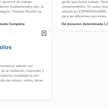
 servicios de trabajo
gente que busca trabajo. Ten
valores fundamentales son: la
comprometidos. En estos mom
alegría. Nuestra filosofía se
situada en ESPARRAGUERA , pr
para las diferentes secciones .
rnada Completa
De duracion determinada
J
nilos
nectamos talento con
de la rotulación, impresión y
tador/a–Instalador/a con
n de rótulos, vinilos, letras