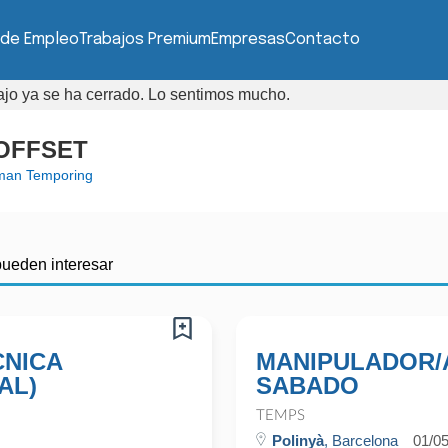
 de Empleo
Trabajos Premium
Empresas
Contacto
bajo ya se ha cerrado. Lo sentimos mucho.
 OFFSET
man Temporing
pueden interesar
CNICA
MANIPULADOR/
AL)
SABADO
TEMPS
Polinyà
, Barcelona
01/0