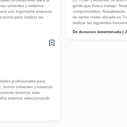
ades profesionales para la
En TEMPS llevamos 30 años en
mos solventes y estamos
gente que busca trabajo. Ten
para una importante empresa
comprometidos. Actualmente,
ario/a para realizar las
de sector metal ubicada en T
realizar las siguientes funcione
De duracion determinada
J
ades profesionales para
a, somos solventes y estamos
 momento tenemos esta
añía estamos seleccionando