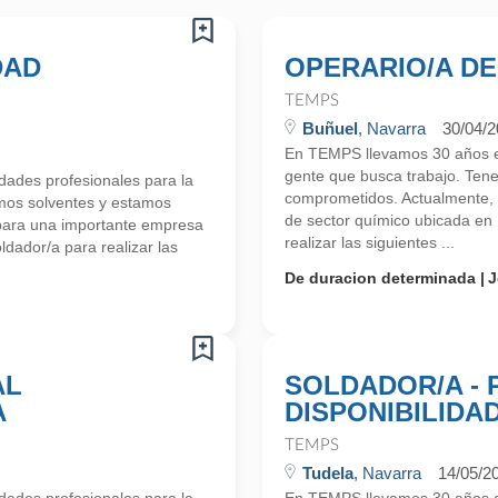
DAD
OPERARIO/A DE
TEMPS
Buñuel
, Navarra
30/04/
En TEMPS llevamos 30 años en
gente que busca trabajo. Ten
ades profesionales para la
comprometidos. Actualmente,
mos solventes y estamos
de sector químico ubicada en
para una importante empresa
realizar las siguientes ...
dador/a para realizar las
De duracion determinada
J
AL
SOLDADOR/A -
A
DISPONIBILIDA
TEMPS
Tudela
, Navarra
14/05/2