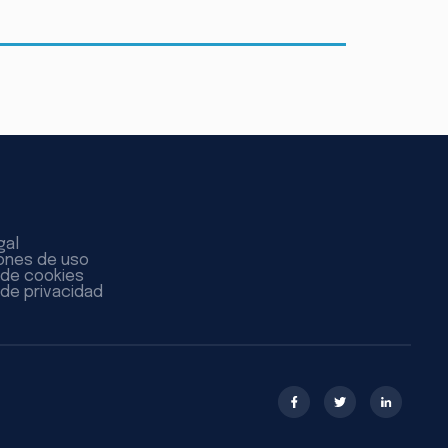
gal
ones de uso
a de cookies
 de privacidad