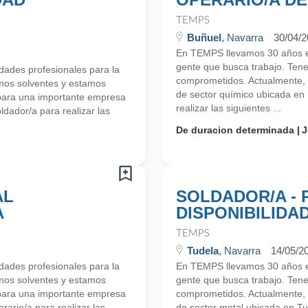
TEMPS
Buñuel
, Navarra
30/04/
En TEMPS llevamos 30 años en
gente que busca trabajo. Ten
ades profesionales para la
comprometidos. Actualmente,
mos solventes y estamos
de sector químico ubicada en
para una importante empresa
realizar las siguientes ...
dador/a para realizar las
De duracion determinada
J
AL
SOLDADOR/A -
A
DISPONIBILIDA
TEMPS
Tudela
, Navarra
14/05/2
ades profesionales para la
En TEMPS llevamos 30 años en
mos solventes y estamos
gente que busca trabajo. Ten
para una importante empresa
comprometidos. Actualmente,
ario/a para realizar las
de sector metal ubicada en T