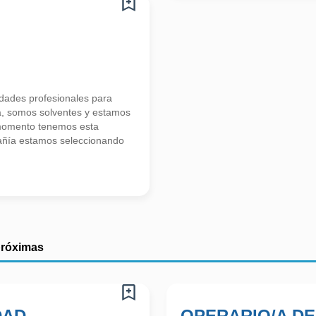
ades profesionales para
a, somos solventes y estamos
 momento tenemos esta
añía estamos seleccionando
próximas
DAD
OPERARIO/A DE