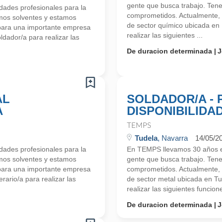
gente que busca trabajo. Ten
ades profesionales para la
comprometidos. Actualmente,
mos solventes y estamos
de sector químico ubicada en
para una importante empresa
realizar las siguientes ...
dador/a para realizar las
De duracion determinada
J
AL
SOLDADOR/A -
A
DISPONIBILIDA
TEMPS
Tudela
, Navarra
14/05/2
ades profesionales para la
En TEMPS llevamos 30 años en
mos solventes y estamos
gente que busca trabajo. Ten
para una importante empresa
comprometidos. Actualmente,
ario/a para realizar las
de sector metal ubicada en T
realizar las siguientes funcione
De duracion determinada
J