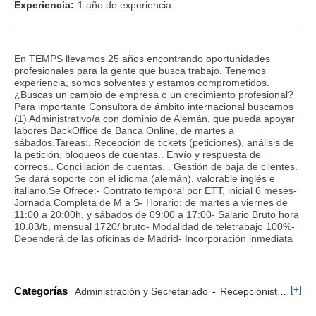
Experiencia:
1 año de experiencia
En TEMPS llevamos 25 años encontrando oportunidades
profesionales para la gente que busca trabajo. Tenemos
experiencia, somos solventes y estamos comprometidos.
¿Buscas un cambio de empresa o un crecimiento profesional?
Para importante Consultora de ámbito internacional buscamos
(1) Administrativo/a con dominio de Alemán, que pueda apoyar
labores BackOffice de Banca Online, de martes a
sábados.Tareas:. Recepción de tickets (peticiones), análisis de
la petición, bloqueos de cuentas.. Envío y respuesta de
correos.. Conciliación de cuentas. . Gestión de baja de clientes.
Se dará soporte con el idioma (alemán), valorable inglés e
italiano.Se Ofrece:- Contrato temporal por ETT, inicial 6 meses-
Jornada Completa de M a S- Horario: de martes a viernes de
11:00 a 20:00h, y sábados de 09:00 a 17:00- Salario Bruto hora
10.83/b, mensual 1720/ bruto- Modalidad de teletrabajo 100%-
Dependerá de las oficinas de Madrid- Incorporación inmediata
[+]
Categorías
Administración y Secretariado
Recepcionista
Secr