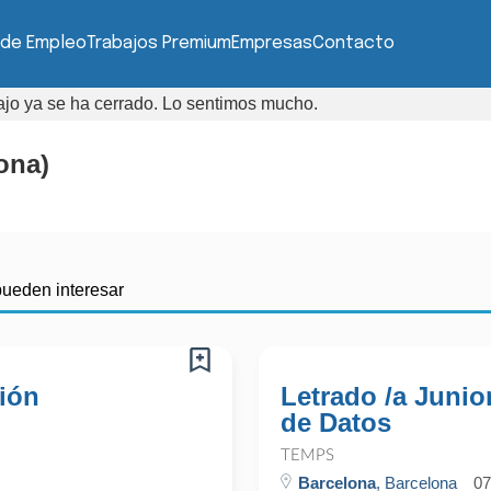
 de Empleo
Trabajos Premium
Empresas
Contacto
bajo ya se ha cerrado. Lo sentimos mucho.
ona)
pueden interesar
ción
Letrado /a Junio
de Datos
TEMPS
Barcelona
, Barcelona
07