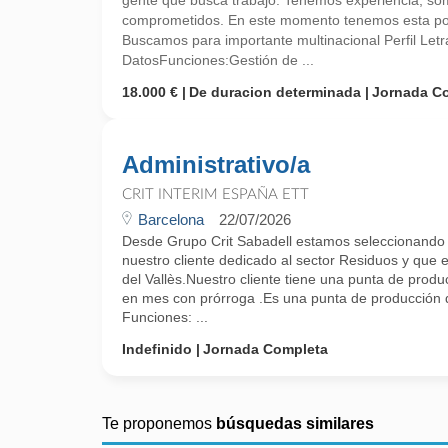
gente que busca trabajo. Tenemos experiencia, so
comprometidos. En este momento tenemos esta pos
Buscamos para importante multinacional Perfil Let
DatosFunciones:Gestión de ...
18.000 €
De duracion determinada
Jornada C
Administrativo/a
CRIT INTERIM ESPAÑA ETT
Barcelona
22/07/2026
Desde Grupo Crit Sabadell estamos seleccionando a
nuestro cliente dedicado al sector Residuos y que 
del Vallès.Nuestro cliente tiene una punta de produ
en mes con prórroga .Es una punta de producción 
Funciones: ...
Indefinido
Jornada Completa
Te proponemos
búsquedas similares