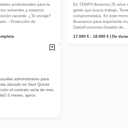
ades profesionales para la
En TEMPS llevamos 25 años en
mos solventes y estamos
gente que busca trabajo. Ten
ición vacante. ¿Te encaja?
comprometidos. En este mome
rado – Protección de
Buscamos para importante mult
DatosFunciones:Gestión de ...
ompleta
17.000 € - 18.000 €
De dura
uxiliar administrativo para
esta ubicado en Sant Quirze
cción el contrato seria de mes
de2-3 meses. aprox.