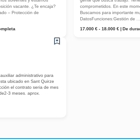
mos solventes y estamos
gente que busca trabajo. Ten
ición vacante. ¿Te encaja?
comprometidos. En este mome
rado – Protección de
Buscamos para importante mult
DatosFunciones:Gestión de ...
ompleta
17.000 € - 18.000 €
De dura
uxiliar administrativo para
esta ubicado en Sant Quirze
cción el contrato seria de mes
de2-3 meses. aprox.