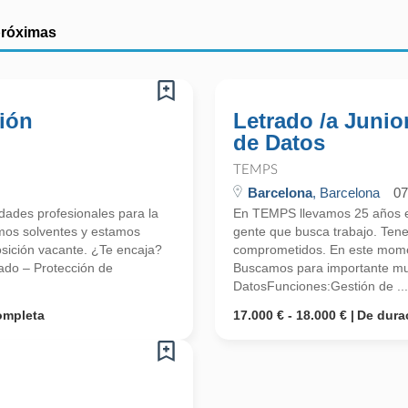
próximas
ción
Letrado /a Junio
de Datos
TEMPS
Barcelona
, Barcelona
07
ades profesionales para la
En TEMPS llevamos 25 años en
mos solventes y estamos
gente que busca trabajo. Ten
ición vacante. ¿Te encaja?
comprometidos. En este mome
rado – Protección de
Buscamos para importante mult
DatosFunciones:Gestión de ...
ompleta
17.000 € - 18.000 €
De dura