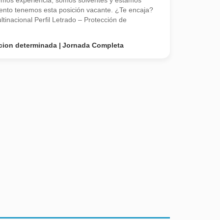
emos experiencia, somos solventes y estamos
nto tenemos esta posición vacante. ¿Te encaja?
inacional Perfil Letrado – Protección de
cion determinada
Jornada Completa