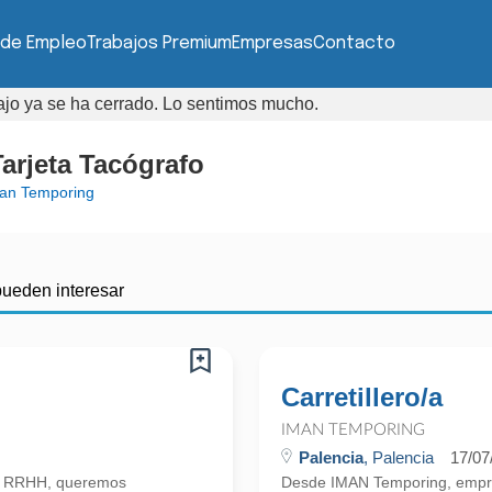
 de Empleo
Trabajos Premium
Empresas
Contacto
bajo ya se ha cerrado. Lo sentimos mucho.
rjeta Tacógrafo
an Temporing
pueden interesar
Carretillero/a
IMAN TEMPORING
Palencia
, Palencia
17/07
n RRHH, queremos
Desde IMAN Temporing, empr