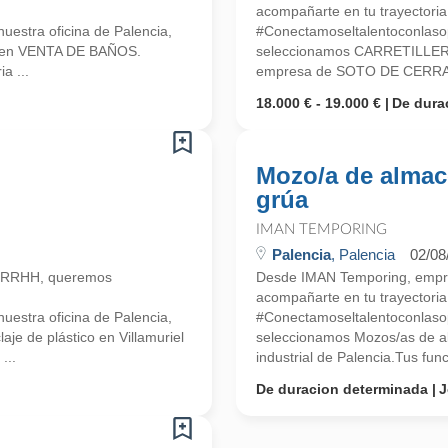
acompañarte en tu trayectoria 
estra oficina de Palencia,
#Conectamoseltalentoconlasop
a en VENTA DE BAÑOS.
seleccionamos CARRETILLER
a ...
empresa de SOTO DE CERRAT
18.000 € - 19.000 €
De dura
Mozo/a de almac
grúa
IMAN TEMPORING
Palencia
, Palencia
02/08
n RRHH, queremos
Desde IMAN Temporing, empr
acompañarte en tu trayectoria 
estra oficina de Palencia,
#Conectamoseltalentoconlasop
je de plástico en Villamuriel
seleccionamos Mozos/as de a
...
industrial de Palencia.Tus fun
De duracion determinada
J