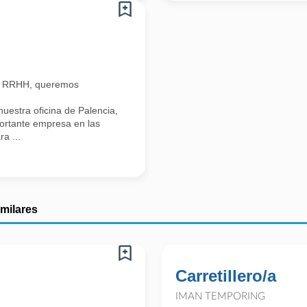
n RRHH, queremos
estra oficina de Palencia,
portante empresa en las
a ...
imilares
Carretillero/a
IMAN TEMPORING