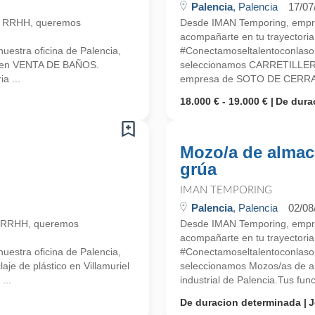
Palencia
, Palencia
17/07
n RRHH, queremos
Desde IMAN Temporing, empr
acompañarte en tu trayectoria 
estra oficina de Palencia,
#Conectamoseltalentoconlasop
a en VENTA DE BAÑOS.
seleccionamos CARRETILLER
a ...
empresa de SOTO DE CERRAT
18.000 € - 19.000 €
De dura
Mozo/a de almac
grúa
IMAN TEMPORING
Palencia
, Palencia
02/08
n RRHH, queremos
Desde IMAN Temporing, empr
acompañarte en tu trayectoria 
estra oficina de Palencia,
#Conectamoseltalentoconlasop
je de plástico en Villamuriel
seleccionamos Mozos/as de a
...
industrial de Palencia.Tus fun
De duracion determinada
J