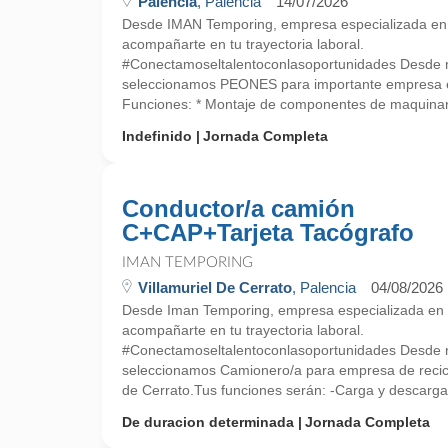
Palencia
, Palencia
14/07/2026
Desde IMAN Temporing, empresa especializada e
acompañarte en tu trayectoria laboral.
#Conectamoseltalentoconlasoportunidades Desde nu
seleccionamos PEONES para importante empres
Funciones: * Montaje de componentes de maquinari
Indefinido
Jornada Completa
Conductor/a camión
C+CAP+Tarjeta Tacógrafo
IMAN TEMPORING
Villamuriel De Cerrato
, Palencia
04/08/2026
Desde Iman Temporing, empresa especializada e
acompañarte en tu trayectoria laboral.
#Conectamoseltalentoconlasoportunidades Desde nu
seleccionamos Camionero/a para empresa de recicla
de Cerrato.Tus funciones serán: -Carga y descarga 
De duracion determinada
Jornada Completa