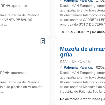
Palencia
, Palencia
17/07
n RRHH, queremos
Desde IMAN Temporing, empr
acompañarte en tu trayectoria 
estra oficina de Palencia,
#Conectamoseltalentoconlasop
a en VENTA DE BAÑOS.
seleccionamos CARRETILLER
a ...
empresa de SOTO DE CERRAT
18.000 € - 19.000 €
De dura
Mozo/a de almac
grúa
IMAN TEMPORING
Palencia
, Palencia
02/08
n RRHH, queremos
Desde IMAN Temporing, empr
acompañarte en tu trayectoria 
estra oficina de Palencia,
#Conectamoseltalentoconlasop
je de plástico en Villamuriel
seleccionamos Mozos/as de a
...
industrial de Palencia.Tus fun
De duracion determinada
J