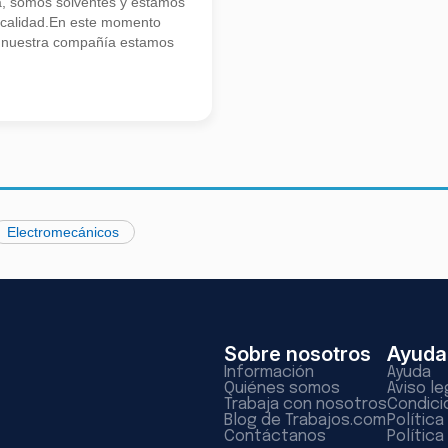
a, somos solventes y estamos
 calidad.En este momento
e nuestra compañía estamos
Electromecánicos
Sobre nosotros
Ayuda
Información
Ayuda
Quiénes somos
Aviso le
Trabaja con nosotros
Condici
Blog de Trabajos.com
Polític
Contáctanos
Política