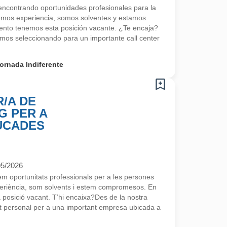
contrando oportunidades profesionales para la
emos experiencia, somos solventes y estamos
nto tenemos esta posición vacante. ¿Te encaja?
os seleccionando para un importante call center
ornada Indiferente
/A DE
G PER A
UCADES
05/2026
 oportunitats professionals per a les persones
eriència, som solvents i estem compromesos. En
osició vacant. T’hi encaixa?Des de la nostra
 personal per a una important empresa ubicada a