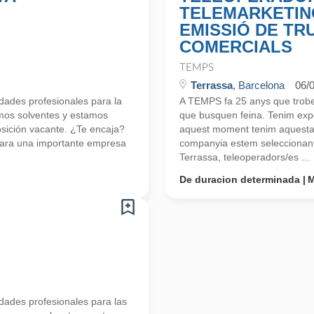
TELEMARKETIN
EMISSIÓ DE TR
COMERCIALS
TEMPS
Terrassa
, Barcelona
06/
ades profesionales para la
A TEMPS fa 25 anys que trobem
mos solventes y estamos
que busquen feina. Tenim exp
ición vacante. ¿Te encaja?
aquest moment tenim aquesta p
ara una importante empresa
companyia estem seleccionant
Terrassa, teleoperadors/es ...
De duracion determinada
M
ades profesionales para las