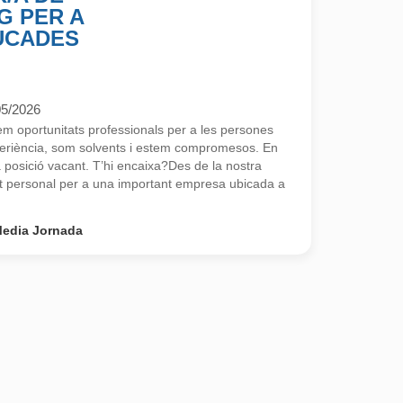
G PER A
UCADES
05/2026
 oportunitats professionals per a les persones
eriència, som solvents i estem compromesos. En
osició vacant. T’hi encaixa?Des de la nostra
 personal per a una important empresa ubicada a
edia Jornada