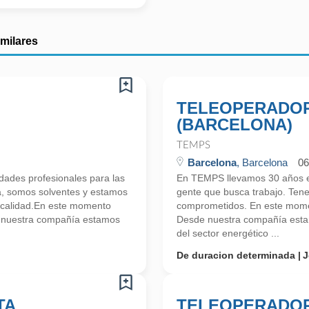
imilares
TELEOPERADOR
(BARCELONA)
TEMPS
Barcelona
, Barcelona
06
ades profesionales para las
En TEMPS llevamos 30 años en
a, somos solventes y estamos
gente que busca trabajo. Ten
 calidad.En este momento
comprometidos. En este mome
e nuestra compañía estamos
Desde nuestra compañía estam
del sector energético ...
De duracion determinada
J
TA
TELEOPERADOR