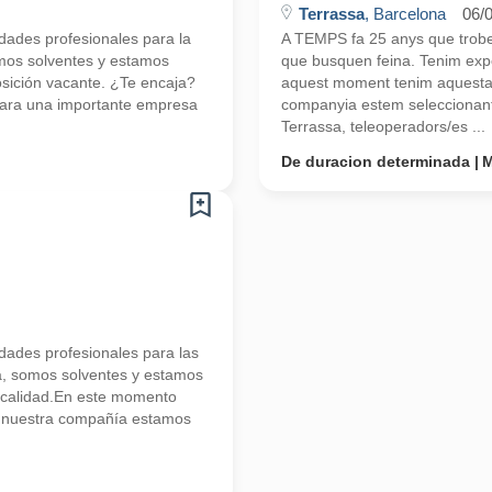
Terrassa
, Barcelona
06/
ades profesionales para la
A TEMPS fa 25 anys que trobem
mos solventes y estamos
que busquen feina. Tenim exp
ición vacante. ¿Te encaja?
aquest moment tenim aquesta p
ara una importante empresa
companyia estem seleccionant
Terrassa, teleoperadors/es ...
De duracion determinada
M
ades profesionales para las
a, somos solventes y estamos
 calidad.En este momento
e nuestra compañía estamos