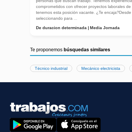
personas que buscan trabajo. Tenemos experienci
comprometidos con ofrecer proyectos laborales de
tenemos esta posición vacante. ¿Te encaja?Desd
seleccionando para ...
De duracion determinada
Media Jornada
Te proponemos
búsquedas similares
Técnico industrial
Mecánico electricista