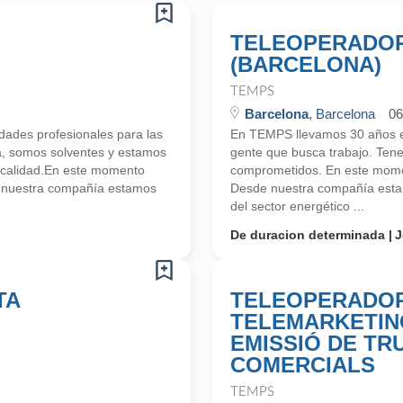
TELEOPERADOR
(BARCELONA)
TEMPS
Barcelona
, Barcelona
06
ades profesionales para las
En TEMPS llevamos 30 años en
a, somos solventes y estamos
gente que busca trabajo. Ten
 calidad.En este momento
comprometidos. En este mome
e nuestra compañía estamos
Desde nuestra compañía estam
del sector energético ...
De duracion determinada
J
TA
TELEOPERADOR
TELEMARKETIN
EMISSIÓ DE TR
COMERCIALS
TEMPS