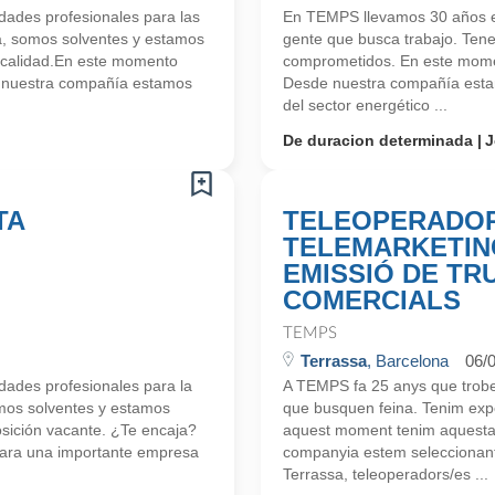
ades profesionales para las
En TEMPS llevamos 30 años en
a, somos solventes y estamos
gente que busca trabajo. Ten
 calidad.En este momento
comprometidos. En este mome
e nuestra compañía estamos
Desde nuestra compañía estam
del sector energético ...
De duracion determinada
J
TA
TELEOPERADOR
TELEMARKETIN
EMISSIÓ DE TR
COMERCIALS
TEMPS
Terrassa
, Barcelona
06/
ades profesionales para la
A TEMPS fa 25 anys que trobem
mos solventes y estamos
que busquen feina. Tenim exp
ición vacante. ¿Te encaja?
aquest moment tenim aquesta p
ara una importante empresa
companyia estem seleccionant
Terrassa, teleoperadors/es ...