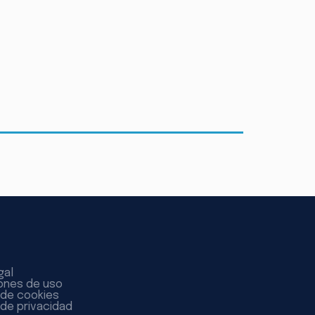
gal
ones de uso
a de cookies
 de privacidad