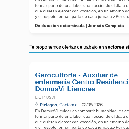
En DomusVi, cuidar es compartir humanidad, es cr
formar parte de una labor que trasciende el día a 
que quieran ejercer con vocación, en un entorno do
y el respeto forman parte de cada jornada.¿Por q
De duracion determinada
Jornada Completa
Te proponemos ofertas de trabajo en
sectores s
Gerocultor/a - Auxiliar de
enfermería Centro Residenci
DomusVi Liencres
DOMUSVI
Pielagos
, Cantabria
03/08/2026
En DomusVi, cuidar es compartir humanidad, es cr
formar parte de una labor que trasciende el día a 
que quieran ejercer con vocación, en un entorno do
y el respeto forman parte de cada jornada.¿Por q