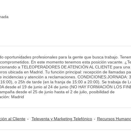
inada
 oportunidades profesionales para la gente que busca trabajo. Tene
 comprometidos. En este momento tenemos esta posición vacante. ¿T
leccionando a TELEOPERADORES DE ATENCIÓN AL CLIENTE para una
eros ubicada en Madrid. Tu función principal: recepción de llamadas pa
n de incidencias y atención a reclamaciones. CONDICIONES:JORNADA: 
16:00), o 25h de tarde (en la franja de 15:00 a 20:00). Se trabaja de 
esde el 19 de junio al 24 de junio (NO HAY FORMACIÓN LOS FIN
aña desde el 25 de junio hasta el 2 de julio, posibilidad de
ación: Madrid
ción al Cliente
Televenta y Marketing Telefónico
Recursos Humanos: 