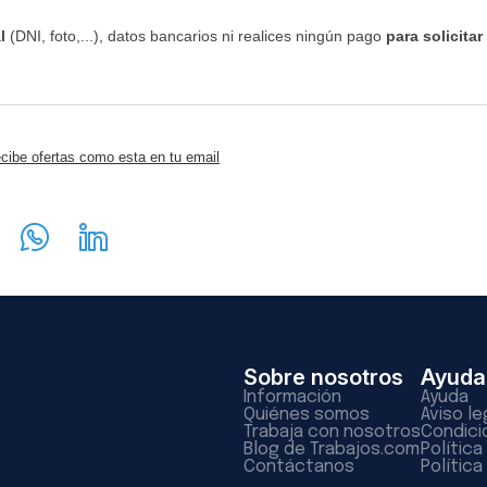
l
(DNI, foto,...), datos bancarios ni realices ningún pago
para solicitar
cibe ofertas como esta en tu email
Sobre nosotros
Ayuda
Información
Ayuda
Quiénes somos
Aviso le
Trabaja con nosotros
Condici
Blog de Trabajos.com
Polític
Contáctanos
Política