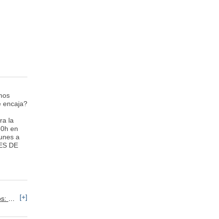
mos
e encaja?
ra la
30h en
Lunes a
ES DE
[+]
ETT