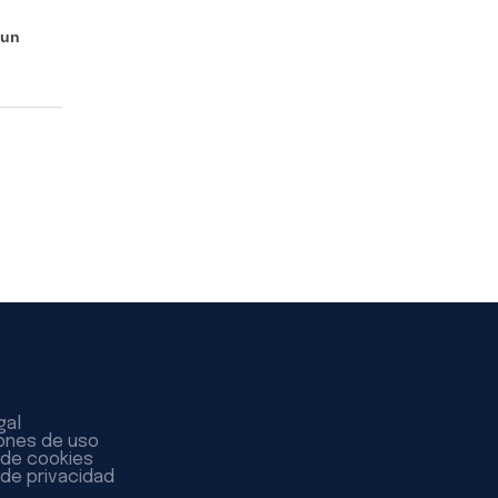
 un
gal
ones de uso
a de cookies
 de privacidad