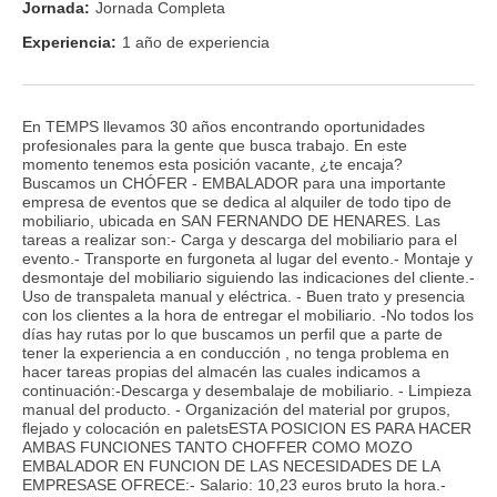
Jornada:
Jornada Completa
Experiencia:
1 año de experiencia
En TEMPS llevamos 30 años encontrando oportunidades
profesionales para la gente que busca trabajo. En este
momento tenemos esta posición vacante, ¿te encaja?
Buscamos un CHÓFER - EMBALADOR para una importante
empresa de eventos que se dedica al alquiler de todo tipo de
mobiliario, ubicada en SAN FERNANDO DE HENARES. Las
tareas a realizar son:- Carga y descarga del mobiliario para el
evento.- Transporte en furgoneta al lugar del evento.- Montaje y
desmontaje del mobiliario siguiendo las indicaciones del cliente.-
Uso de transpaleta manual y eléctrica. - Buen trato y presencia
con los clientes a la hora de entregar el mobiliario. -No todos los
días hay rutas por lo que buscamos un perfil que a parte de
tener la experiencia a en conducción , no tenga problema en
hacer tareas propias del almacén las cuales indicamos a
continuación:-Descarga y desembalaje de mobiliario. - Limpieza
manual del producto. - Organización del material por grupos,
flejado y colocación en paletsESTA POSICION ES PARA HACER
AMBAS FUNCIONES TANTO CHOFFER COMO MOZO
EMBALADOR EN FUNCION DE LAS NECESIDADES DE LA
EMPRESASE OFRECE:- Salario: 10,23 euros bruto la hora.-