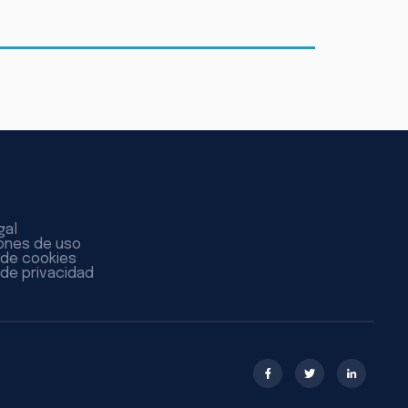
gal
ones de uso
a de cookies
 de privacidad