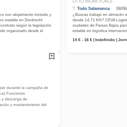
OTTO WORK FORCE
Todo Salamanca
08/08
ro con alojamiento incluido y
¿Buscas trabajo en almacén en 
eo estable en Dordrecht
desde 14,71 €/h? CEVA Logisti
contrato según la legislación
ciudades de Países Bajos para
todo organizado desde el
estable en logística internaci
14 € - 16 €
Indefinido
Jor
rzar durante la campaña de
nca).Funciones
a y descarga de
ación y mantenimiento del