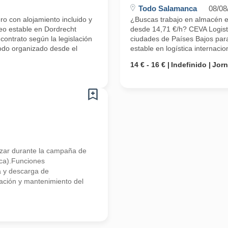
Todo Salamanca
08/08
ro con alojamiento incluido y
¿Buscas trabajo en almacén en 
eo estable en Dordrecht
desde 14,71 €/h? CEVA Logisti
contrato según la legislación
ciudades de Países Bajos para
todo organizado desde el
estable en logística internaci
14 € - 16 €
Indefinido
Jor
rzar durante la campaña de
nca).Funciones
a y descarga de
ación y mantenimiento del