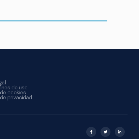
gal
ones de uso
a de cookies
 de privacidad