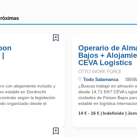
próximas
Boon
Operario de Alm
 |
Bajos + Alojamie
CEVA Logistics
OTTO WORK FORCE
Todo Salamanca
08/08
ro con alojamiento incluido y
¿Buscas trabajo en almacén en 
eo estable en Dordrecht
desde 14,71 €/h? CEVA Logisti
contrato según la legislación
ciudades de Países Bajos para
todo organizado desde el
estable en logística internaci
14 € - 16 €
Indefinido
Jor