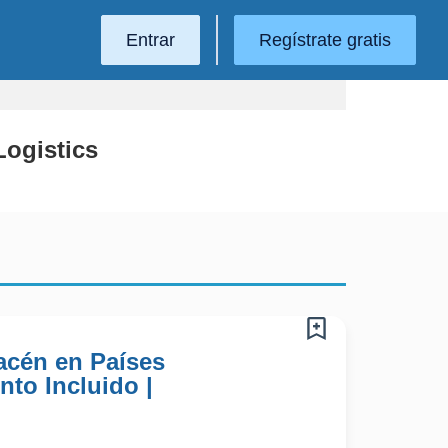
Entrar
Regístrate gratis
Logistics
acén en Países
nto Incluido |