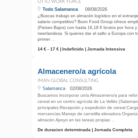
OTTO WORK FORCE
Todo Salamanca
08/08/2026
¿Buscas trabajo en almacén logístico en el extranje
salario competitivo? Boon Food Group ofrece empl
(Países Bajos) con hasta 16,18 € brutos por hora y 
neerlandesa. Si quieres dar el salto a Europa con 
primer ...
14 € - 17 €
Indefinido
Jornada Intensiva
Almacenero/a agrícola
IMAN GLOBAL CONSULTING
Salamanca
02/08/2026
Buscamos incorporar un/a Almacenero/a para refo
cereal en un centro agrícola de La Vellés (Salama
principales:Recepción y expedición de cereal.Carg
mercancías.Manejo de carretilla elevadora.Organiz
almacén.Apoyo en las tareas propias ...
De duracion determinada
Jornada Completa