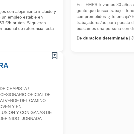
En TEMPS llevamos 30 años en
gente que busca trabajo. Ten
os con alojamiento incluido y
comprometidos. ¿Te encaja?Emp
e un empleo estable en
trabajadores/as para puesto
3 €/h brutos. Si quieres
rnacional de referencia, esta
buscamos una persona con disp
De duracion determinada
J
RA
E CHAPISTA /
CESIONARIO OFICIAL DE
VALVERDE DEL CAMINO
OVEN Y EN
LUSION Y CON GANAS DE
EFINIDO.-JORNADA ...