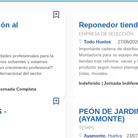
ión al
Reponedor tien
EMPRESA DE SELECCIÓN
Todo Huelva
27/06/202
Importante cadena de distrib
Montador/a para su equipo de
ades profesionales para la
tiendas tras reforma: vaciar y 
mos solventes y estamos
producto según nuevo planogr
 crecimiento profesional?
ernacional del sector
(islas, murales, ...
Indefinido
Jornada Indifer
Jornada Completa
 -
PEÓN DE JARDI
(AYAMONTE)
TEMPS
Ayamonte
, Huelva
23/07