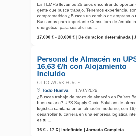
En TEMPS llevamos 25 años encontrando oportunid
gente que busca trabajo. Tenemos experiencia, so
comprometidos.¿Buscas un cambio de empresa o un
Buscamos para importante Consultora de ámbito int
energético, para sus oficinas ...
17.000 € - 20.000 €
De duracion determinada
Personal de Almacén en UPS
16,63 €/h con Alojamiento
Incluido
OTTO WORK FORCE
Todo Huelva
17/07/2026
¿Buscas trabajo de mozo de almacén en Países Baj
buen salario? UPS Supply Chain Solutions te ofrec
logística sanitaria en un almacén moderno, con 16,6
desarrollar tu carrera en una empresa logística inte
es tu ...
16 € - 17 €
Indefinido
Jornada Completa