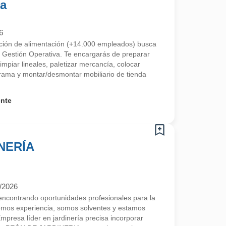
da
6
ución de alimentación (+14.000 empleados) busca
 Gestión Operativa. Te encargarás de preparar
limpiar lineales, paletizar mercancía, colocar
ama y montar/desmontar mobiliario de tienda
ente
NERÍA
/2026
contrando oportunidades profesionales para la
emos experiencia, somos solventes y estamos
resa líder en jardinería precisa incorporar