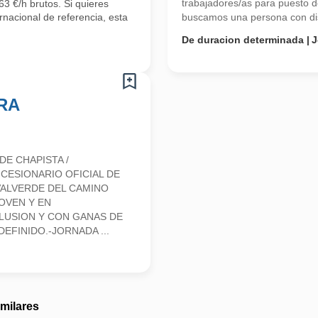
trabajadores/as para puesto
3 €/h brutos. Si quieres
rnacional de referencia, esta
buscamos una persona con disp
De duracion determinada
J
RA
E CHAPISTA /
CESIONARIO OFICIAL DE
VALVERDE DEL CAMINO
OVEN Y EN
LUSION Y CON GANAS DE
EFINIDO.-JORNADA ...
imilares