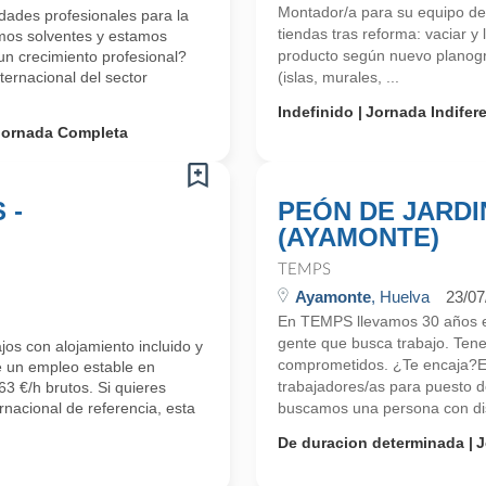
Montador/a para su equipo de
ades profesionales para la
tiendas tras reforma: vaciar y 
mos solventes y estamos
producto según nuevo planogr
 crecimiento profesional?
ernacional del sector
(islas, murales, ...
Indefinido
Jornada Indifer
Jornada Completa
 -
PEÓN DE JARDI
(AYAMONTE)
TEMPS
Ayamonte
, Huelva
23/07
En TEMPS llevamos 30 años en
gente que busca trabajo. Ten
os con alojamiento incluido y
comprometidos. ¿Te encaja?Emp
e un empleo estable en
trabajadores/as para puesto
3 €/h brutos. Si quieres
rnacional de referencia, esta
buscamos una persona con disp
De duracion determinada
J