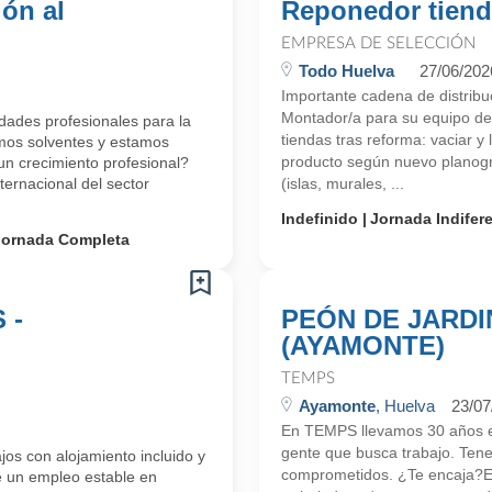
ión al
Reponedor tien
EMPRESA DE SELECCIÓN
Todo Huelva
27/06/202
Importante cadena de distrib
Montador/a para su equipo de
ades profesionales para la
tiendas tras reforma: vaciar y 
mos solventes y estamos
producto según nuevo planogr
 crecimiento profesional?
ernacional del sector
(islas, murales, ...
Indefinido
Jornada Indifer
Jornada Completa
 -
PEÓN DE JARDI
(AYAMONTE)
TEMPS
Ayamonte
, Huelva
23/07
En TEMPS llevamos 30 años en
gente que busca trabajo. Ten
os con alojamiento incluido y
comprometidos. ¿Te encaja?Emp
e un empleo estable en