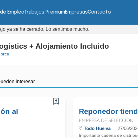
 de Empleo
Trabajos Premium
Empresas
Contacto
bajo ya se ha cerrado. Lo sentimos mucho.
gistics + Alojamiento Incluido
orce
pueden interesar
ión al
Reponedor tien
EMPRESA DE SELECCIÓN
Todo Huelva
27/06/202
Importante cadena de distrib