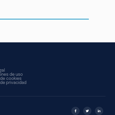
gal
ones de uso
a de cookies
 de privacidad