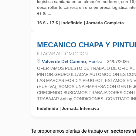
logística sanitaria en un almacén moderno, con 16,6
desarrollar tu carrera en una empresa logística inte
es tu ...
16 € - 17 €
Indefinido
Jornada Completa
MECANICO CHAPA Y PINTU
ILLACAR AUTOMOCION
Valverde Del Camino
, Huelva
24/07/2026
OFERTAMOS PUESTO DE TRABAJO DE OFICIAL D
PINTOR.GRUPO ILLACAR AUTOMOCION ES CON
LAS MARCAS FORD Y PEUGEOT, ESTAMOS EN 
(HUELVA), SOMOS UNA EMPRESA CON GENTE J
CRECIENDO.BUSCAMOS TRABAJADORES CON I
TRABAJAR.&nbsp;CONDICIONES:-CONTRATO IND
Indefinido
Jornada Intensiva
Te proponemos ofertas de trabajo en
sectores s