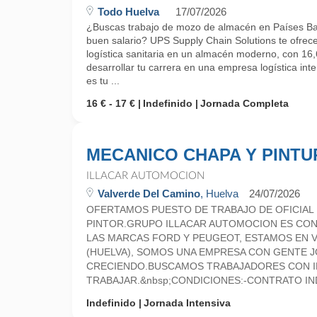
Todo Huelva
17/07/2026
¿Buscas trabajo de mozo de almacén en Países Baj
buen salario? UPS Supply Chain Solutions te ofrec
logística sanitaria en un almacén moderno, con 16,6
desarrollar tu carrera en una empresa logística inte
es tu ...
16 € - 17 €
Indefinido
Jornada Completa
MECANICO CHAPA Y PINTU
ILLACAR AUTOMOCION
Valverde Del Camino
, Huelva
24/07/2026
OFERTAMOS PUESTO DE TRABAJO DE OFICIAL D
PINTOR.GRUPO ILLACAR AUTOMOCION ES CON
LAS MARCAS FORD Y PEUGEOT, ESTAMOS EN 
(HUELVA), SOMOS UNA EMPRESA CON GENTE J
CRECIENDO.BUSCAMOS TRABAJADORES CON I
TRABAJAR.&nbsp;CONDICIONES:-CONTRATO IND
Indefinido
Jornada Intensiva