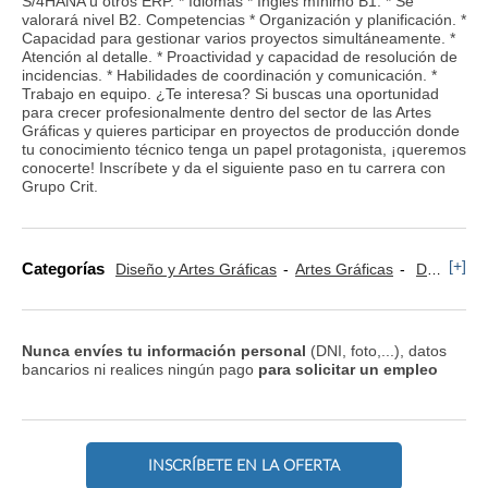
S/4HANA u otros ERP. * Idiomas * Inglés mínimo B1. * Se
valorará nivel B2. Competencias * Organización y planificación. *
Capacidad para gestionar varios proyectos simultáneamente. *
Atención al detalle. * Proactividad y capacidad de resolución de
incidencias. * Habilidades de coordinación y comunicación. *
Trabajo en equipo. ¿Te interesa? Si buscas una oportunidad
para crecer profesionalmente dentro del sector de las Artes
Gráficas y quieres participar en proyectos de producción donde
tu conocimiento técnico tenga un papel protagonista, ¡queremos
conocerte! Inscríbete y da el siguiente paso en tu carrera con
Grupo Crit.
[+]
Categorías
Diseño y Artes Gráficas
Artes Gráficas
Diseño Gráfico
Nunca envíes tu información personal
(DNI, foto,...), datos
bancarios ni realices ningún pago
para solicitar un empleo
INSCRÍBETE EN LA OFERTA