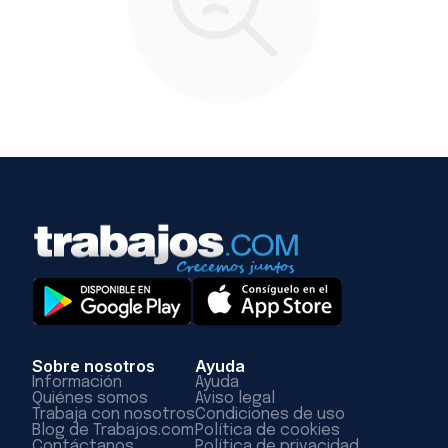
Sobre nosotros
Ayuda
Información
Ayuda
Quiénes somos
Aviso legal
Trabaja con nosotros
Condiciones de uso
Blog de Trabajos.com
Política de cookies
Contáctanos
Política de privacidad