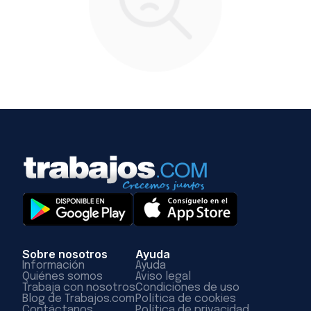
Sobre nosotros
Ayuda
Información
Ayuda
Quiénes somos
Aviso legal
Trabaja con nosotros
Condiciones de uso
Blog de Trabajos.com
Política de cookies
Contáctanos
Política de privacidad