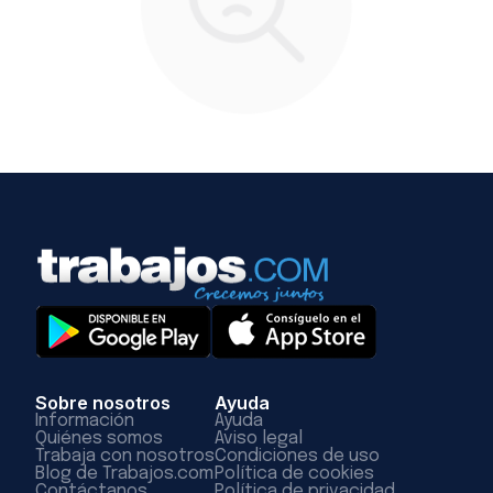
Sobre nosotros
Ayuda
Información
Ayuda
Quiénes somos
Aviso legal
Trabaja con nosotros
Condiciones de uso
Blog de Trabajos.com
Política de cookies
Contáctanos
Política de privacidad