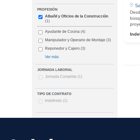
S
PROFESIÓN
Desd
Albañil y Oficios de la Construcción
búsq
(1)
proye
Ayudante de Cocina
(4)
Inde
Manipulador y Operario de Montaje
(3)
Reponedor y Cajero
(3)
Ver más
JORNADA LABORAL
Jornada Completa
(1)
TIPO DE CONTRATO
Indefinido
(1)