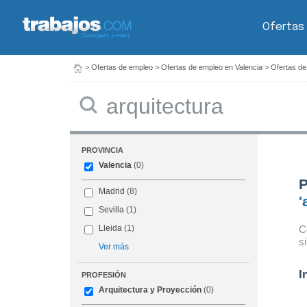
Ofertas
>
Ofertas de empleo
>
Ofertas de empleo en Valencia
>
Ofertas de
Buscar
PROVINCIA
Valencia
(0)
P
Madrid
(8)
'
Sevilla
(1)
C
Lleida
(1)
s
Ver más
I
PROFESIÓN
Arquitectura y Proyección
(0)