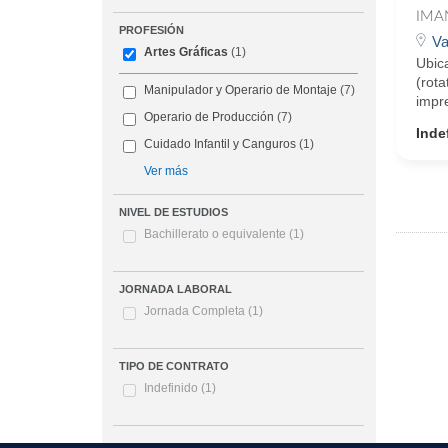
IMA
PROFESIÓN
Va
Artes Gráficas
(1)
Ubic
(rot
Manipulador y Operario de Montaje
(7)
impr
Operario de Producción
(7)
Inde
Cuidado Infantil y Canguros
(1)
Ver más
NIVEL DE ESTUDIOS
Bachillerato o equivalente
(1)
JORNADA LABORAL
Jornada Completa
(1)
TIPO DE CONTRATO
Indefinido
(1)