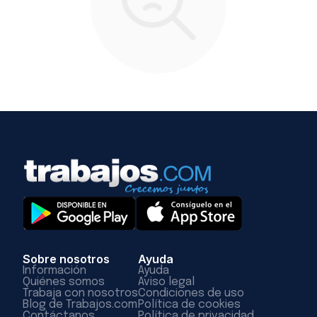
Sobre nosotros
Ayuda
Información
Ayuda
Quiénes somos
Aviso legal
Trabaja con nosotros
Condiciones de uso
Blog de Trabajos.com
Política de cookies
Contáctanos
Política de privacidad