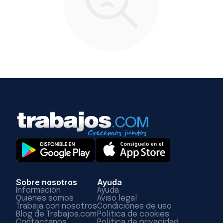
Sobre nosotros
Ayuda
Información
Ayuda
Quiénes somos
Aviso legal
Trabaja con nosotros
Condiciones de uso
Blog de Trabajos.com
Política de cookies
Contáctanos
Política de privacidad