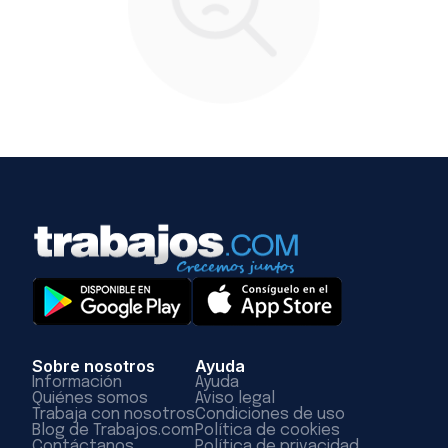
Sobre nosotros
Ayuda
Información
Ayuda
Quiénes somos
Aviso legal
Trabaja con nosotros
Condiciones de uso
Blog de Trabajos.com
Política de cookies
Contáctanos
Política de privacidad