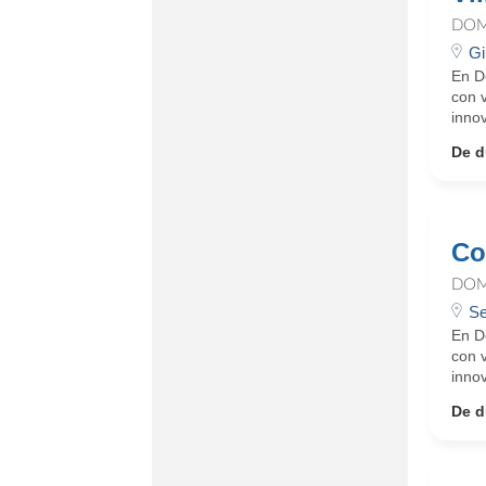
DOM
Gi
En D
con 
innov
De d
Co
DOM
Se
En D
con 
innov
De d