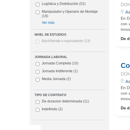
Logística y Distribución
(52)
DOM
As
Manipulador y Operario de Montaje
(18)
En D
Ver más
con 
innov
NIVEL DE ESTUDIOS
De d
Bachillerato o equivalente
(13)
JORNADA LABORAL
Jornada Completa
(10)
Co
Jornada Indiferente
(1)
DOM
Media Jornada
(2)
As
En D
con 
TIPO DE CONTRATO
innov
De duracion determinada
(11)
De d
Indefinido
(2)