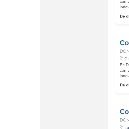
con 
innov
De d
Co
DOM
Ci
En D
con 
innov
De d
Co
DOM
Lu