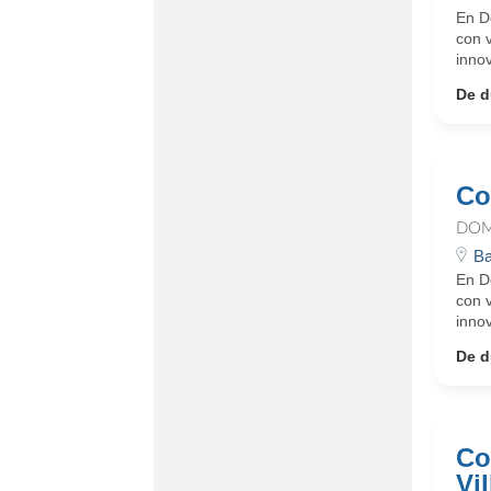
En D
con 
innov
De d
Co
DOM
Ba
En D
con 
innov
De d
Co
Vi