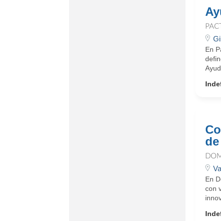
Ay
PAC
Gi
En Pa
defin
Ayud
Inde
Co
de 
DOM
Va
En D
con 
innov
Inde