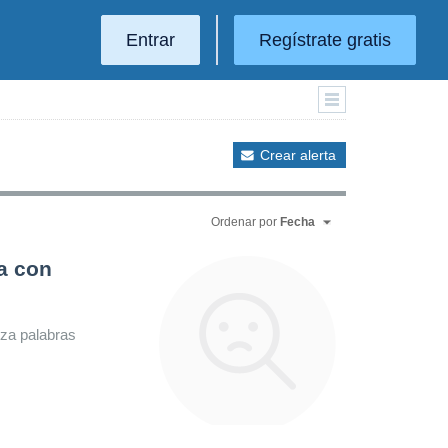
Entrar
Regístrate gratis
Crear alerta
Ordenar por
Fecha
a con
iza palabras